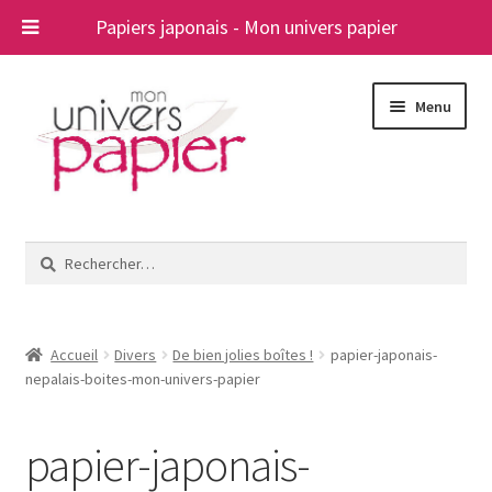
Papiers japonais - Mon univers papier
Aller
Aller
Menu
à
au
la
contenu
navigation
Ouvrir
Papiers japonais
le
Rechercher :
menu
Blog
enfant
A propos
Accueil
Divers
De bien jolies boîtes !
papier-japonais-
nepalais-boites-mon-univers-papier
Contact
papier-japonais-