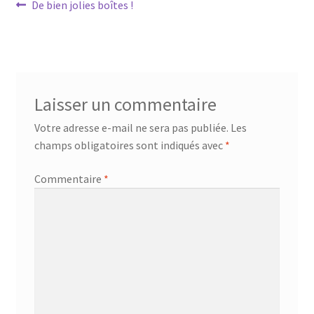
Navigation
Article
De bien jolies boîtes !
précédent :
de
l’article
Laisser un commentaire
Votre adresse e-mail ne sera pas publiée.
Les
champs obligatoires sont indiqués avec
*
Commentaire
*