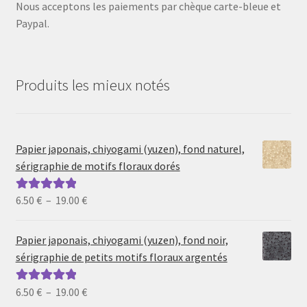
Nous acceptons les paiements par chèque carte-bleue et
Paypal.
Produits les mieux notés
Papier japonais, chiyogami (yuzen), fond naturel,
sérigraphie de motifs floraux dorés
Plage
6.50
€
–
19.00
€
Note
5.00
sur
de
5
prix :
Papier japonais, chiyogami (yuzen), fond noir,
6.50 €
sérigraphie de petits motifs floraux argentés
à
19.00 €
Plage
6.50
€
–
19.00
€
Note
5.00
sur