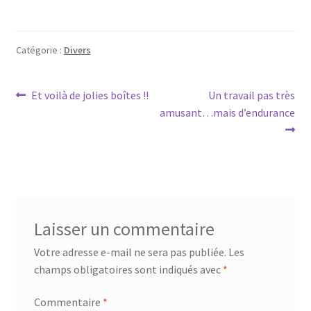
Catégorie :
Divers
Navigation
Article
Article
Et voilà de jolies boîtes !!
Un travail pas très
précédent :
suivant :
amusant…mais d’endurance
de
l’article
Laisser un commentaire
Votre adresse e-mail ne sera pas publiée.
Les
champs obligatoires sont indiqués avec
*
Commentaire
*