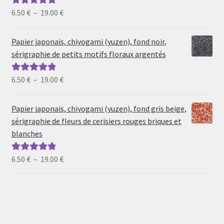
Plage
6.50
€
–
19.00
€
Note
5.00
sur
de
5
prix :
Papier japonais, chiyogami (yuzen), fond noir,
6.50 €
sérigraphie de petits motifs floraux argentés
à
19.00 €
Plage
6.50
€
–
19.00
€
Note
5.00
sur
de
5
prix :
Papier japonais, chiyogami (yuzen), fond gris beige,
6.50 €
sérigraphie de fleurs de cerisiers rouges briques et
à
blanches
19.00 €
Plage
6.50
€
–
19.00
€
Note
5.00
sur
de
5
prix :
6.50 €
à
19.00 €