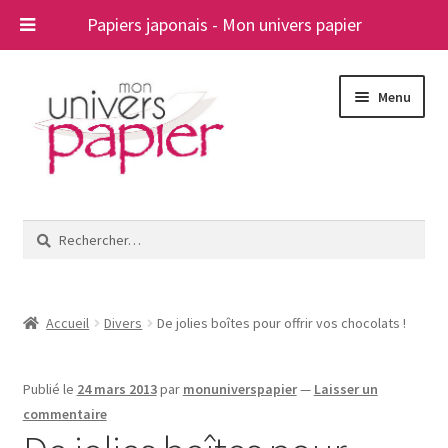
Papiers japonais - Mon univers papier
Aller
Aller
Menu
à
au
la
contenu
navigation
Ouvrir
Papiers japonais
le
Rechercher :
menu
Blog
enfant
A propos
Accueil
Divers
De jolies boîtes pour offrir vos chocolats !
Contact
Publié le
24 mars 2013
par
monuniverspapier
—
Laisser un
commentaire