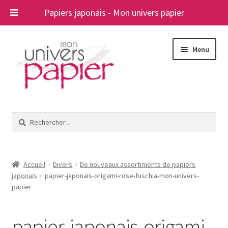
Papiers japonais - Mon univers papier
Aller
Aller
Menu
à
au
la
contenu
navigation
Ouvrir
Papiers japonais
le
Rechercher :
menu
Blog
enfant
A propos
Accueil
Divers
De nouveaux assortiments de papiers
japonais
papier-japonais-origami-rose-fuschia-mon-univers-
Contact
papier
papier-japonais-origami-