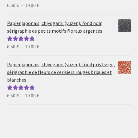
Plage
6.50
€
–
19.00
€
Note
5.00
sur
de
5
prix :
Papier japonais, chiyogami (yuzen), fond noir,
6.50 €
sérigraphie de petits motifs floraux argentés
à
19.00 €
Plage
6.50
€
–
19.00
€
Note
5.00
sur
de
5
prix :
Papier japonais, chiyogami (yuzen), fond gris beige,
6.50 €
sérigraphie de fleurs de cerisiers rouges briques et
à
blanches
19.00 €
Plage
6.50
€
–
19.00
€
Note
5.00
sur
de
5
prix :
6.50 €
à
19.00 €