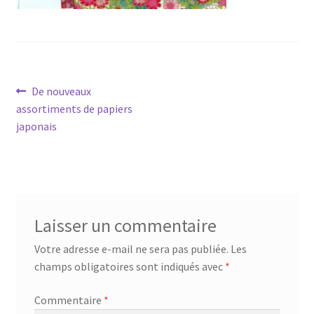
Navigation
Article
De nouveaux
précédent :
assortiments de papiers
de
japonais
l’article
Laisser un commentaire
Votre adresse e-mail ne sera pas publiée.
Les
champs obligatoires sont indiqués avec
*
Commentaire
*