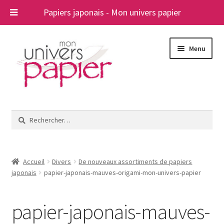
Papiers japonais - Mon univers papier
Aller
Aller
Menu
à
au
la
contenu
navigation
Ouvrir
Papiers japonais
le
Rechercher :
menu
Blog
enfant
A propos
Accueil
Divers
De nouveaux assortiments de papiers
japonais
papier-japonais-mauves-origami-mon-univers-papier
Contact
papier-japonais-mauves-