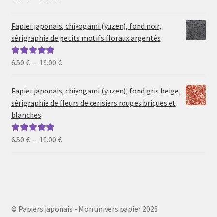
de
5
prix :
Papier japonais, chiyogami (yuzen), fond noir,
6.50 €
sérigraphie de petits motifs floraux argentés
à
19.00 €
Plage
6.50
€
–
19.00
€
Note
5.00
sur
de
5
prix :
Papier japonais, chiyogami (yuzen), fond gris beige,
6.50 €
sérigraphie de fleurs de cerisiers rouges briques et
à
blanches
19.00 €
Plage
6.50
€
–
19.00
€
Note
5.00
sur
de
5
prix :
6.50 €
à
19.00 €
© Papiers japonais - Mon univers papier 2026