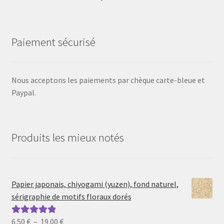
Paiement sécurisé
Nous acceptons les paiements par chèque carte-bleue et
Paypal.
Produits les mieux notés
Papier japonais, chiyogami (yuzen), fond naturel,
sérigraphie de motifs floraux dorés
Plage
6.50
€
–
19.00
€
Note
5.00
sur