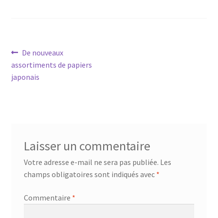
Navigation
Article
De nouveaux
précédent :
assortiments de papiers
de
japonais
l’article
Laisser un commentaire
Votre adresse e-mail ne sera pas publiée.
Les
champs obligatoires sont indiqués avec
*
Commentaire
*