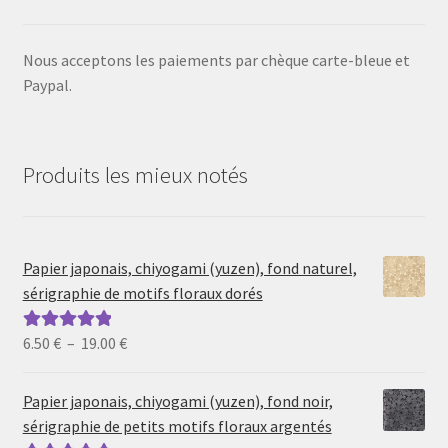
Nous acceptons les paiements par chèque carte-bleue et
Paypal.
Produits les mieux notés
Papier japonais, chiyogami (yuzen), fond naturel,
sérigraphie de motifs floraux dorés
Plage
6.50
€
–
19.00
€
Note
5.00
sur
de
5
prix :
Papier japonais, chiyogami (yuzen), fond noir,
6.50 €
sérigraphie de petits motifs floraux argentés
à