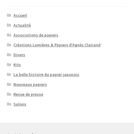
Accueil
Actualité
Associations de papiers
Créations Lumières & Papiers d'Agnès Clairand
Divers
Kits
La belle histoire du papier japonais
Nouveaux papiers
Revue de presse
Salons