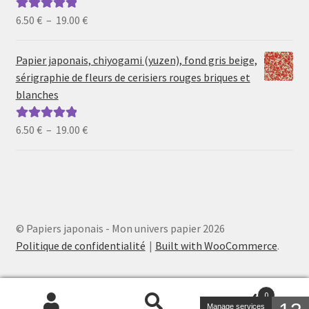
19.00 €
Plage
6.50
€
–
19.00
€
Note
5.00
sur
de
5
prix :
Papier japonais, chiyogami (yuzen), fond gris beige,
6.50 €
sérigraphie de fleurs de cerisiers rouges briques et
à
blanches
19.00 €
Plage
6.50
€
–
19.00
€
Note
5.00
sur
de
5
prix :
6.50 €
à
19.00 €
© Papiers japonais - Mon univers papier 2026
Politique de confidentialité
Built with WooCommerce
.
0
Manage services