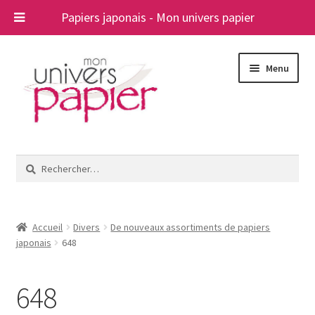
Papiers japonais - Mon univers papier
Aller
Aller
Menu
à
au
la
contenu
navigation
Ouvrir
Papiers japonais
le
Rechercher :
menu
Blog
enfant
A propos
Accueil
Divers
De nouveaux assortiments de papiers
japonais
648
Contact
648