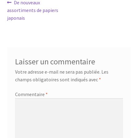
Navigation
Article
De nouveaux
précédent :
assortiments de papiers
de
japonais
l’article
Laisser un commentaire
Votre adresse e-mail ne sera pas publiée.
Les
champs obligatoires sont indiqués avec
*
Commentaire
*