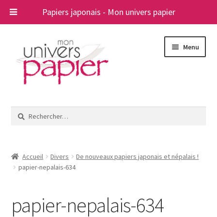
Papiers japonais - Mon univers papier
Aller
Aller
Menu
à
au
la
contenu
navigation
Ouvrir
Papiers japonais
le
Rechercher :
menu
Blog
enfant
A propos
Accueil
Divers
De nouveaux papiers japonais et népalais !
papier-nepalais-634
Contact
papier-nepalais-634