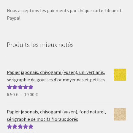
Nous acceptons les paiements par chèque carte-bleue et
Paypal.
Produits les mieux notés
Papier japonais, chiyogami (yuzen), uni vert anis,
sérigraphie de gouttes d'or moyennes et petites
Plage
6.50
€
–
19.00
€
Note
5.00
sur
de
5
prix :
Papier japonais, chiyogami (yuzen), fond naturel,
6.50 €
sérigraphie de motifs floraux dorés
à
19.00 €