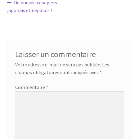
Navigation
Article
De nouveaux papiers
précédent :
japonais et népalais !
de
l’article
Laisser un commentaire
Votre adresse e-mail ne sera pas publiée.
Les
champs obligatoires sont indiqués avec
*
Commentaire
*