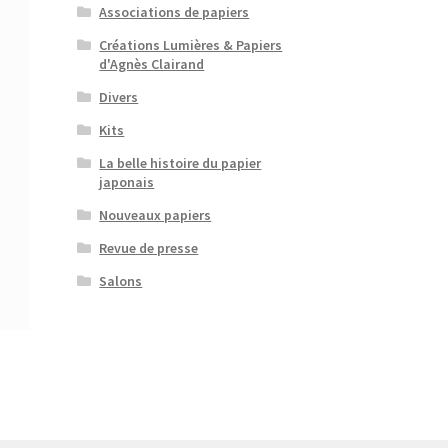
Associations de papiers
Créations Lumières & Papiers
d'Agnès Clairand
Divers
Kits
La belle histoire du papier
japonais
Nouveaux papiers
Revue de presse
Salons