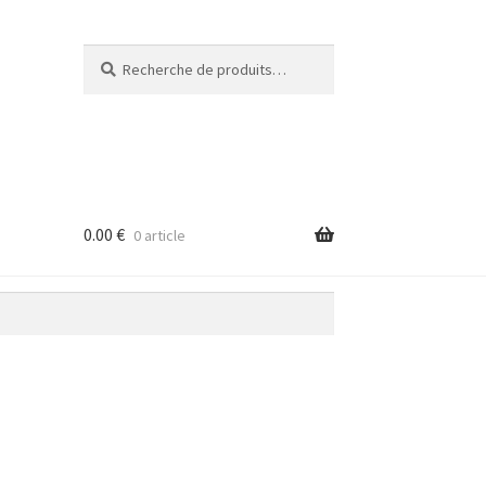
Recherche
Recherche
pour :
0.00
€
0 article