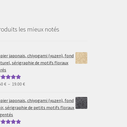
roduits les mieux notés
pier japonais, chiyogami (yuzen), fond
turel, sérigraphie de motifs floraux
rés
Plage
50
€
–
19.00
€
ote
5.00
sur
de
prix :
pier japonais, chiyogami (yuzen), fond
6.50 €
ir, sérigraphie de petits motifs floraux
à
gentés
19.00 €