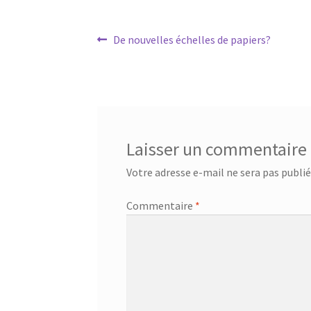
Navigation
Article
De nouvelles échelles de papiers?
précédent :
de
l’article
Laisser un commentaire
Votre adresse e-mail ne sera pas publié
Commentaire
*