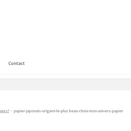
Contact
piers?
papier-japonais-origami-le-plus beau-choix-mon-univers-papier