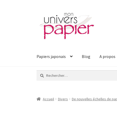
Aller
Aller
à
au
la
contenu
navigation
Papiers japonais
Blog
A propos
Rechercher :
Accueil
Divers
De nouvelles échelles de pa