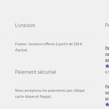
Livraison
P
France : livraison offerte à partir de 150 €
Pa
d’achat.
na
do
Paiement sécurisé
6.
N
5
Pa
Nous acceptons les paiements par chèque
no
carte-bleue et Paypal.
ar