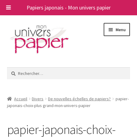
Papiers japonais - Mon univers papier
Aller
Aller
Menu
à
au
la
contenu
navigation
Ouvrir
Papiers japonais
le
Rechercher :
menu
Blog
enfant
A propos
Accueil
Divers
De nouvelles échelles de papiers?
papier-
japonais-choix-plus grand-mon-univers-papier
Contact
papier-japonais-choix-