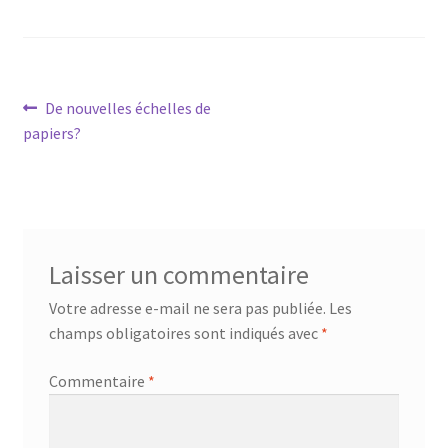
Navigation
Article
De nouvelles échelles de
précédent :
papiers?
de
l’article
Laisser un commentaire
Votre adresse e-mail ne sera pas publiée.
Les
champs obligatoires sont indiqués avec
*
Commentaire
*