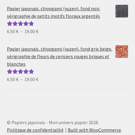
prix :
Papier japonais, chiyogami (yuzen), fond noir,
6.50 €
sérigraphie de petits motifs floraux argentés
à
19.00 €
Plage
6.50
€
–
19.00
€
Note
5.00
sur
de
5
prix :
Papier japonais, chiyogami (yuzen), fond gris beige,
6.50 €
sérigraphie de fleurs de cerisiers rouges briques et
à
blanches
19.00 €
Plage
6.50
€
–
19.00
€
Note
5.00
sur
de
5
prix :
6.50 €
à
19.00 €
© Papiers japonais - Mon univers papier 2026
Politique de confidentialité
Built with WooCommerce
.