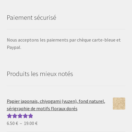
Paiement sécurisé
Nous acceptons les paiements par chèque carte-bleue et
Paypal.
Produits les mieux notés
Papier japonais, chiyogami (yuzen), fond naturel,
sérigraphie de motifs floraux dorés
Plage
6.50
€
–
19.00
€
Note
5.00
sur
de
5