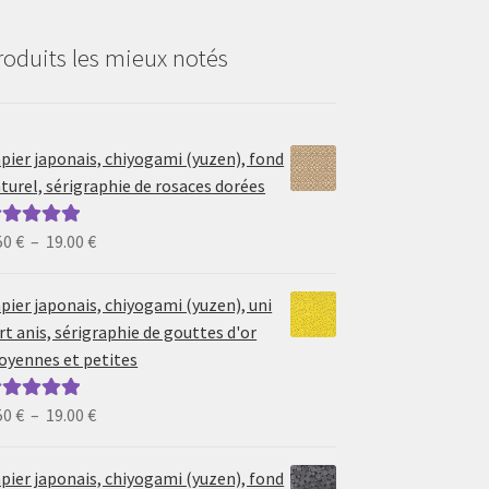
roduits les mieux notés
pier japonais, chiyogami (yuzen), fond
turel, sérigraphie de rosaces dorées
Plage
50
€
–
19.00
€
ote
5.00
sur
de
prix :
pier japonais, chiyogami (yuzen), uni
6.50 €
rt anis, sérigraphie de gouttes d'or
à
yennes et petites
19.00 €
Plage
50
€
–
19.00
€
ote
5.00
sur
de
prix :
pier japonais, chiyogami (yuzen), fond