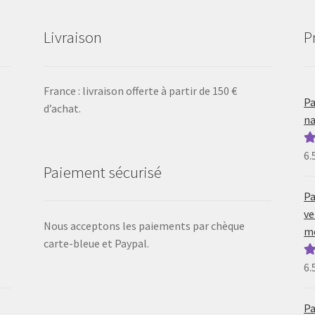
Livraison
P
France : livraison offerte à partir de 150 €
Pa
d’achat.
na
6.
N
Paiement sécurisé
5
Pa
ve
Nous acceptons les paiements par chèque
mo
carte-bleue et Paypal.
6.
N
5
Pa