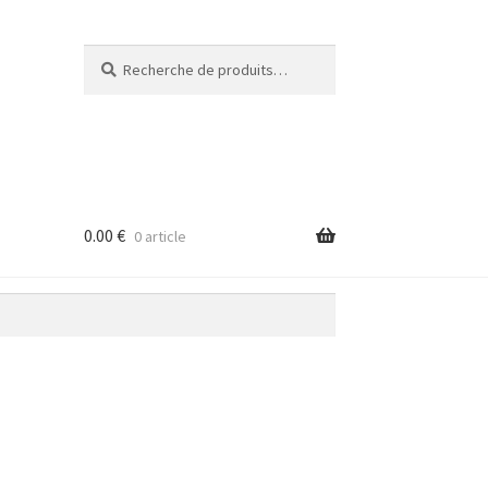
Recherche
Recherche
pour :
0.00
€
0 article