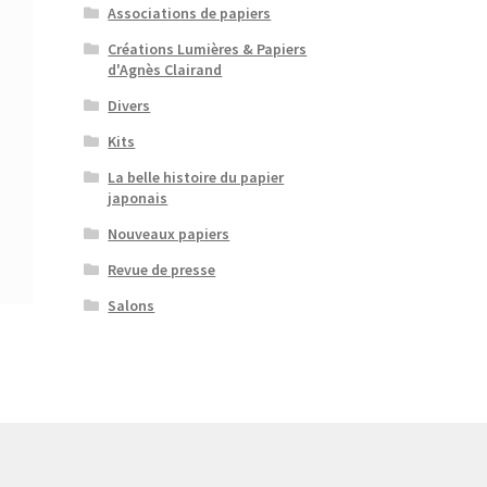
Associations de papiers
Créations Lumières & Papiers
d'Agnès Clairand
Divers
Kits
La belle histoire du papier
japonais
Nouveaux papiers
Revue de presse
Salons