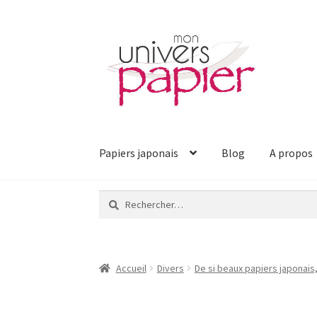
Aller
Aller
à
au
la
contenu
navigation
Papiers japonais
Blog
A propos
Rechercher :
Accueil
Divers
De si beaux papiers japonais,