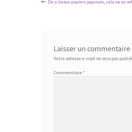
Navigation
Article
De si beaux papiers japonais, cela ne se ref
précédent :
de
l’article
Laisser un commentaire
Votre adresse e-mail ne sera pas publié
Commentaire
*