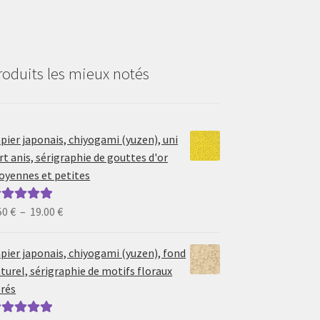
roduits les mieux notés
pier japonais, chiyogami (yuzen), uni
rt anis, sérigraphie de gouttes d'or
yennes et petites
Plage
50
€
–
19.00
€
ote
5.00
sur
de
prix :
pier japonais, chiyogami (yuzen), fond
6.50 €
turel, sérigraphie de motifs floraux
à
rés
19.00 €