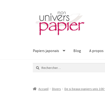
Aller
Aller
à
au
la
contenu
navigation
Papiers japonais
Blog
A propos
Rechercher :
Accueil
Divers
De si beaux papiers unis 100