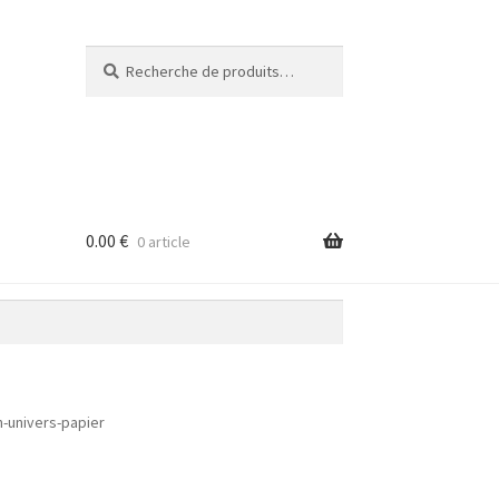
Recherche
Recherche
pour :
0.00
€
0 article
-univers-papier