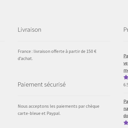
Livraison
P
France : livraison offerte à partir de 150 €
Pa
d’achat.
ve
mo
Paiement sécurisé
6.
N
5
Pa
Nous acceptons les paiements par chèque
na
carte-bleue et Paypal.
do