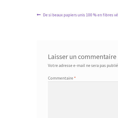
Navigation
Article
De si beaux papiers unis 100 % en fibres v
précédent :
de
l’article
Laisser un commentaire
Votre adresse e-mail ne sera pas publié
Commentaire
*