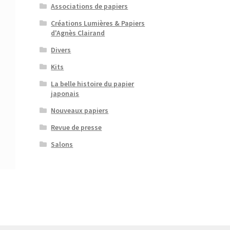
Associations de papiers
Créations Lumières & Papiers
d'Agnès Clairand
Divers
Kits
La belle histoire du papier
japonais
Nouveaux papiers
Revue de presse
Salons