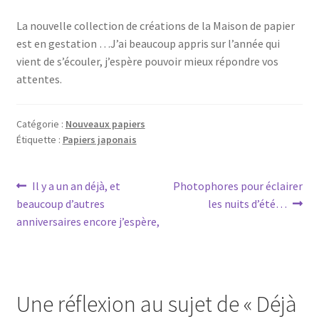
La nouvelle collection de créations de la Maison de papier
est en gestation …J’ai beaucoup appris sur l’année qui
vient de s’écouler, j’espère pouvoir mieux répondre vos
attentes.
Catégorie :
Nouveaux papiers
Étiquette :
Papiers japonais
Navigation
Article
Article
Il y a un an déjà, et
Photophores pour éclairer
précédent :
suivant :
beaucoup d’autres
les nuits d’été…
de
anniversaires encore j’espère,
l’article
Une réflexion au sujet de «
Déjà