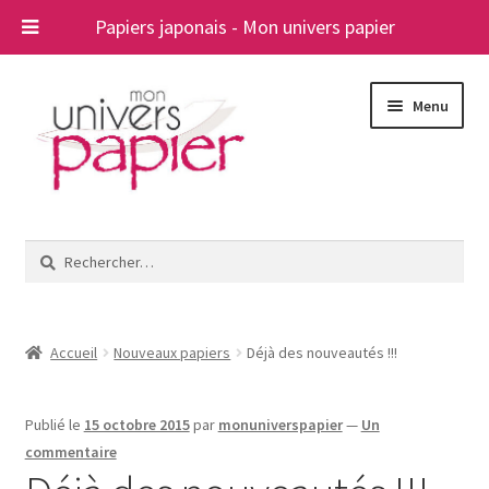
Papiers japonais - Mon univers papier
Aller
Aller
Menu
à
au
la
contenu
navigation
Ouvrir
Papiers japonais
le
Rechercher :
menu
Blog
enfant
A propos
Accueil
Nouveaux papiers
Déjà des nouveautés !!!
Contact
Publié le
15 octobre 2015
par
monuniverspapier
—
Un
commentaire