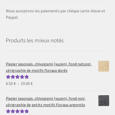
Nous acceptons les paiements par chèque carte-bleue et
Paypal.
Produits les mieux notés
Papier japonais, chiyogami (yuzen), fond naturel,
sérigraphie de motifs floraux dorés
Plage
6.50
€
–
19.00
€
Note
5.00
sur
de
5
prix :
Papier japonais, chiyogami (yuzen), fond noir,
6.50 €
sérigraphie de petits motifs floraux argentés
à