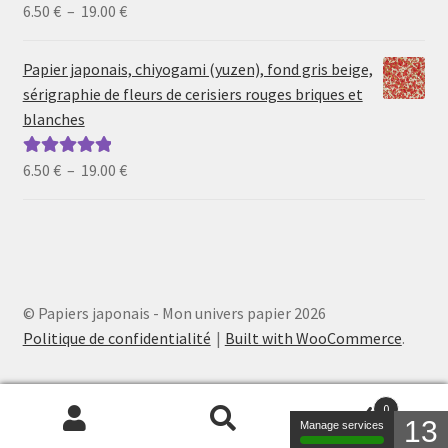
19.00 €
Plage
6.50
€
–
19.00
€
Note
5.00
sur
de
5
prix :
Papier japonais, chiyogami (yuzen), fond gris beige,
6.50 €
sérigraphie de fleurs de cerisiers rouges briques et
à
blanches
19.00 €
Plage
6.50
€
–
19.00
€
Note
5.00
sur
de
5
prix :
6.50 €
à
19.00 €
© Papiers japonais - Mon univers papier 2026
Politique de confidentialité
Built with WooCommerce
.
0
13
Manage services
Recherche
Recherche