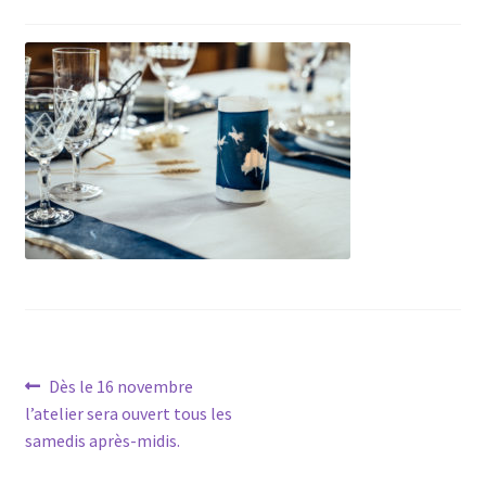
Navigation
Article
Dès le 16 novembre
précédent :
l’atelier sera ouvert tous les
de
samedis après-midis.
l’article