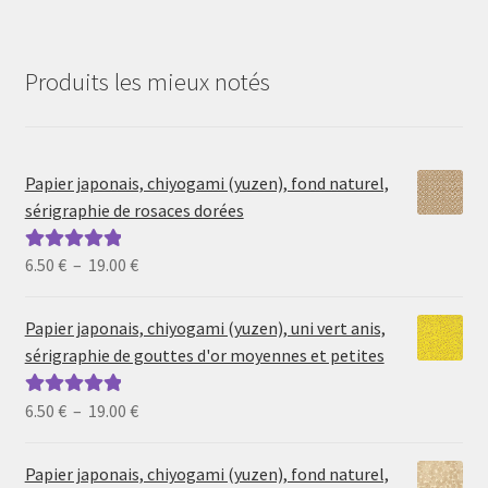
Produits les mieux notés
Papier japonais, chiyogami (yuzen), fond naturel,
sérigraphie de rosaces dorées
Plage
6.50
€
–
19.00
€
Note
5.00
sur
de
5
prix :
Papier japonais, chiyogami (yuzen), uni vert anis,
6.50 €
sérigraphie de gouttes d'or moyennes et petites
à
19.00 €
Plage
6.50
€
–
19.00
€
Note
5.00
sur
de
5
prix :
Papier japonais, chiyogami (yuzen), fond naturel,