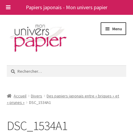
Papiers japonais - Mon univers papier
Aller
Aller
Menu
à
au
la
contenu
navigation
Ouvrir
Papiers japonais
le
Rechercher :
menu
Blog
enfant
A propos
Accueil
Divers
Des papiers japonais entre « briques » et
« prunes »
DSC_1534A1
Contact
DSC_1534A1