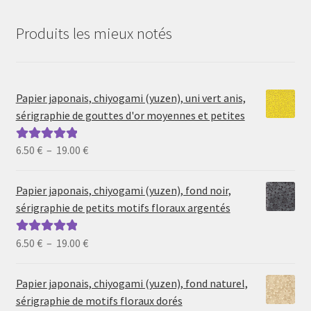
Produits les mieux notés
Papier japonais, chiyogami (yuzen), uni vert anis,
sérigraphie de gouttes d'or moyennes et petites
Plage
6.50
€
–
19.00
€
Note
5.00
sur
de
5
prix :
Papier japonais, chiyogami (yuzen), fond noir,
6.50 €
sérigraphie de petits motifs floraux argentés
à
19.00 €
Plage
6.50
€
–
19.00
€
Note
5.00
sur
de
5
prix :
Papier japonais, chiyogami (yuzen), fond naturel,
6.50 €
sérigraphie de motifs floraux dorés