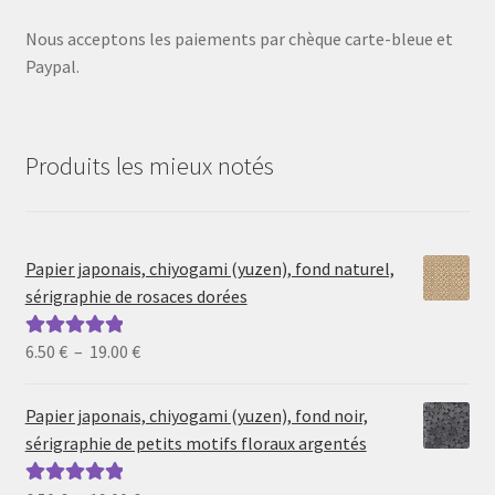
Nous acceptons les paiements par chèque carte-bleue et
Paypal.
Produits les mieux notés
Papier japonais, chiyogami (yuzen), fond naturel,
sérigraphie de rosaces dorées
Plage
6.50
€
–
19.00
€
Note
5.00
sur
de
5
prix :
Papier japonais, chiyogami (yuzen), fond noir,
6.50 €
sérigraphie de petits motifs floraux argentés
à
19.00 €