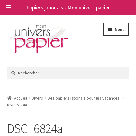
Papiers japonais - Mon univers papier
Aller
Aller
Menu
à
au
la
contenu
navigation
Ouvrir
Papiers japonais
le
Rechercher :
menu
Blog
enfant
A propos
Accueil
Divers
Des papiers japonais pour les vacances !
DSC_6824a
Contact
DSC_6824a