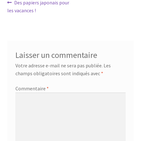
Navigation
Article
Des papiers japonais pour
précédent :
les vacances !
de
l’article
Laisser un commentaire
Votre adresse e-mail ne sera pas publiée.
Les
champs obligatoires sont indiqués avec
*
Commentaire
*