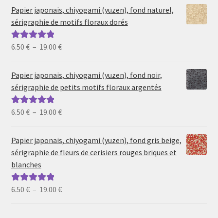
Papier japonais, chiyogami (yuzen), fond naturel,
sérigraphie de motifs floraux dorés
Plage
6.50
€
–
19.00
€
Note
5.00
sur
de
5
prix :
Papier japonais, chiyogami (yuzen), fond noir,
6.50 €
sérigraphie de petits motifs floraux argentés
à
19.00 €
Plage
6.50
€
–
19.00
€
Note
5.00
sur
de
5
prix :
Papier japonais, chiyogami (yuzen), fond gris beige,
6.50 €
sérigraphie de fleurs de cerisiers rouges briques et
à
blanches
19.00 €
Plage
6.50
€
–
19.00
€
Note
5.00
sur
de
5
prix :