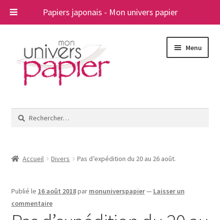
Papiers japonais - Mon univers papier
Aller
Aller
Menu
à
au
la
contenu
navigation
Ouvrir
Papiers japonais
le
Rechercher :
menu
Blog
enfant
A propos
Accueil
Divers
Pas d’expédition du 20 au 26 août.
Contact
Publié le
16 août 2018
par
monuniverspapier
—
Laisser un
commentaire