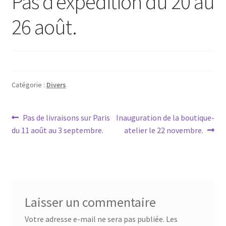
Pas d’expédition du 20 au
26 août.
Catégorie :
Divers
Navigation
Article
Article
Pas de livraisons sur Paris
Inauguration de la boutique-
précédent :
suivant :
du 11 août au 3 septembre.
atelier le 22 novembre.
de
l’article
Laisser un commentaire
Votre adresse e-mail ne sera pas publiée.
Les