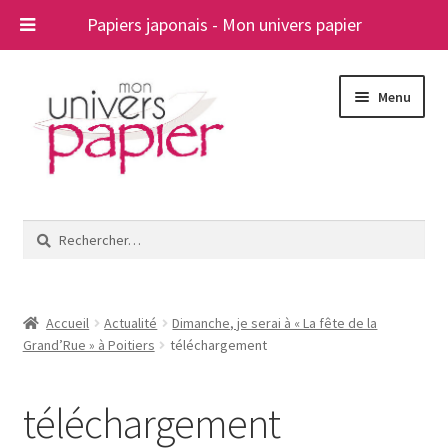
Papiers japonais - Mon univers papier
Aller
Aller
Menu
à
au
la
contenu
navigation
Ouvrir
Papiers japonais
le
Rechercher :
menu
Blog
enfant
A propos
Accueil
Actualité
Dimanche, je serai à « La fête de la
Grand’Rue » à Poitiers
téléchargement
Contact
téléchargement