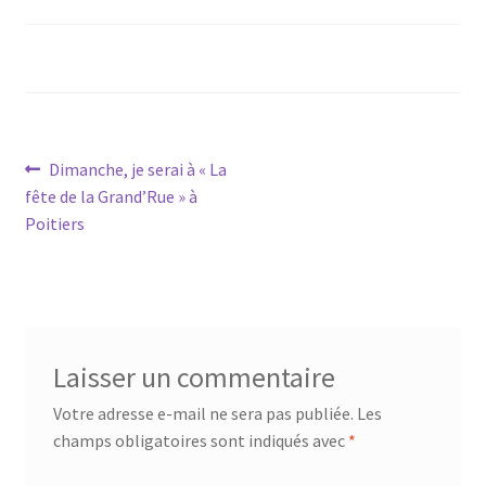
Navigation
Article
Dimanche, je serai à « La
précédent :
fête de la Grand’Rue » à
de
Poitiers
l’article
Laisser un commentaire
Votre adresse e-mail ne sera pas publiée.
Les
champs obligatoires sont indiqués avec
*