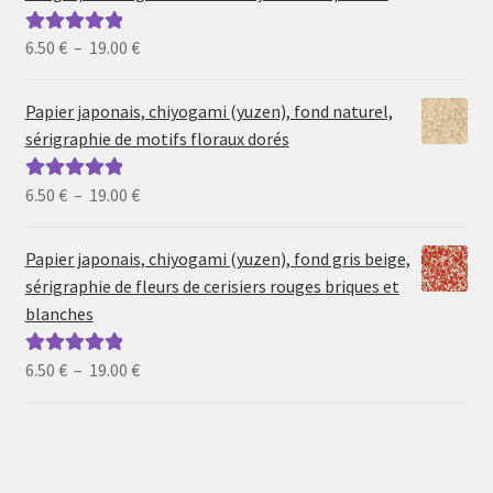
Plage
6.50
€
–
19.00
€
Note
5.00
sur
de
5
prix :
Papier japonais, chiyogami (yuzen), fond naturel,
6.50 €
sérigraphie de motifs floraux dorés
à
19.00 €
Plage
6.50
€
–
19.00
€
Note
5.00
sur
de
5
prix :
Papier japonais, chiyogami (yuzen), fond gris beige,
6.50 €
sérigraphie de fleurs de cerisiers rouges briques et
à
blanches
19.00 €
Plage
6.50
€
–
19.00
€
Note
5.00
sur
de
5
prix :
6.50 €
à