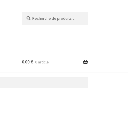
Recherche
Recherche
pour :
0.00
€
0 article