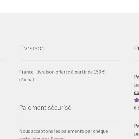
Livraison
P
France : livraison offerte à partir de 150 €
Pa
d’achat.
na
do
Paiement sécurisé
6.
N
5
Pa
Nous acceptons les paiements par chèque
no
carte-bleue et Paypal.