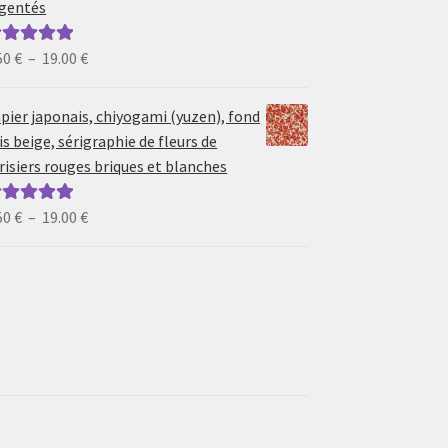
gentés
19.00 €
Plage
50
€
–
19.00
€
ote
5.00
sur
de
prix :
pier japonais, chiyogami (yuzen), fond
6.50 €
is beige, sérigraphie de fleurs de
à
risiers rouges briques et blanches
19.00 €
Plage
50
€
–
19.00
€
ote
5.00
sur
de
prix :
6.50 €
à
19.00 €