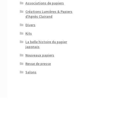
Associations de papiers
Créations Lumières & Papiers
d'Agnès Clairand
Divers
Kits
La belle histoire du papier
japonais
Nouveaux papiers
Revue de presse
Salons