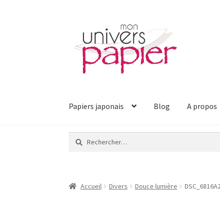
Aller
Aller
à
au
la
contenu
navigation
Papiers japonais
Blog
A propos
Rechercher :
Accueil
Divers
Douce lumière
DSC_6816A