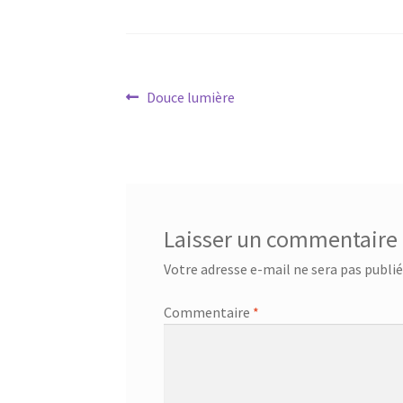
Navigation
Article
Douce lumière
précédent :
de
l’article
Laisser un commentaire
Votre adresse e-mail ne sera pas publié
Commentaire
*