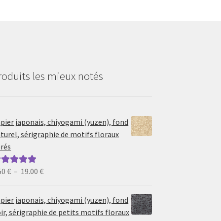
roduits les mieux notés
pier japonais, chiyogami (yuzen), fond
turel, sérigraphie de motifs floraux
rés
Plage
50
€
–
19.00
€
ote
5.00
sur
de
prix :
pier japonais, chiyogami (yuzen), fond
6.50 €
ir, sérigraphie de petits motifs floraux
à