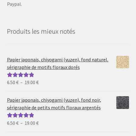
Paypal.
Produits les mieux notés
Papier japonais, chiyogami (yuzen), fond naturel,
sérigraphie de motifs floraux dorés
Plage
6.50
€
–
19.00
€
Note
5.00
sur
de
5
prix :
Papier japonais, chiyogami (yuzen), fond noir,
6.50 €
sérigraphie de petits motifs floraux argentés
à
19.00 €
Plage
6.50
€
–
19.00
€
Note
5.00
sur
de
5