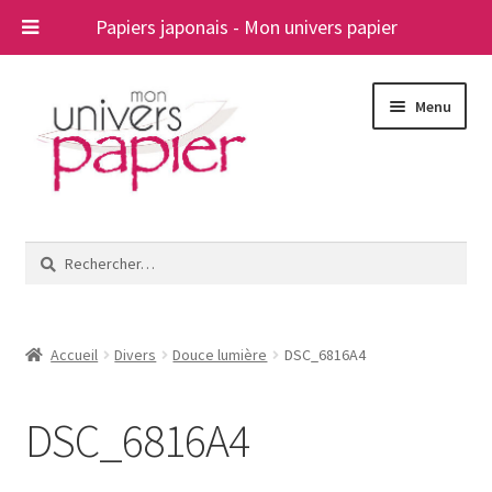
Papiers japonais - Mon univers papier
Aller
Aller
Menu
à
au
la
contenu
navigation
Ouvrir
Papiers japonais
le
Rechercher :
menu
Blog
enfant
A propos
Accueil
Divers
Douce lumière
DSC_6816A4
Contact
DSC_6816A4