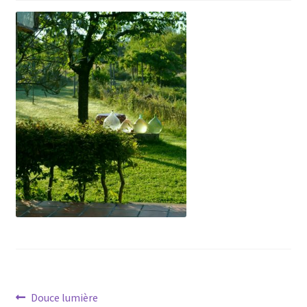
Navigation
Article
Douce lumière