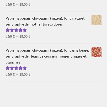
Plage
6.50
€
–
19.00
€
Note
5.00
sur
de
5
prix :
Papier japonais, chiyogami (yuzen), fond naturel,
6.50 €
sérigraphie de motifs floraux dorés
à
19.00 €
Plage
6.50
€
–
19.00
€
Note
5.00
sur
de
5
prix :
Papier japonais, chiyogami (yuzen), fond gris beige,
6.50 €
sérigraphie de fleurs de cerisiers rouges briques et
à
blanches
19.00 €
Plage
6.50
€
–
19.00
€
Note
5.00
sur
de
5
prix :
6.50 €
à
19.00 €