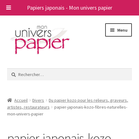
Papiers japonais - Mon univers papier
Aller
Aller
Menu
à
au
la
contenu
navigation
Ouvrir
Papiers japonais
le
Rechercher :
menu
Blog
enfant
A propos
Accueil
Divers
Du papier kozo pour les relieurs, graveurs,
artistes, restaurateurs
papier-japonais-kozo-fibres-naturelles-
Contact
mon-univers-papier
papier-japonais-kozo-