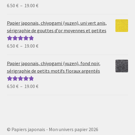
Plage
6.50
€
–
19.00
€
Note
5.00
sur
de
5
prix :
Papier japonais, chiyogami (yuzen), uni vert anis,
6.50 €
sérigraphie de gouttes d'or moyennes et petites
à
19.00 €
Plage
6.50
€
–
19.00
€
Note
5.00
sur
de
5
prix :
Papier japonais, chiyogami (yuzen), fond noir,
6.50 €
sérigraphie de petits motifs floraux argentés
à
19.00 €
Plage
6.50
€
–
19.00
€
Note
5.00
sur
de
5
prix :
6.50 €
à
19.00 €
© Papiers japonais - Mon univers papier 2026