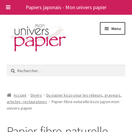
Papiers japonais - Mon univers papier
Aller
Aller
Menu
à
au
la
contenu
navigation
Ouvrir
Papiers japonais
le
Rechercher :
menu
Blog
enfant
A propos
Accueil
Divers
Du papier kozo pour les relieurs, graveurs,
artistes, restaurateurs
Papier-fibre-naturelle-kozo-japon-mon-
Contact
univers-papier
Papier-fibre-naturelle-