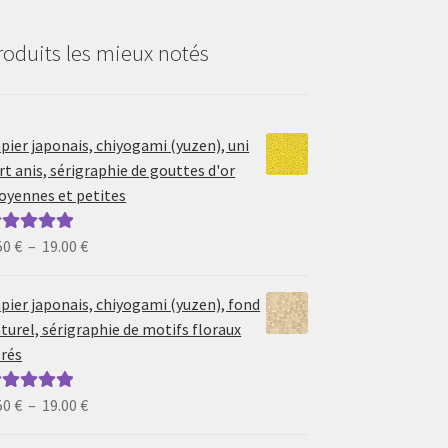
roduits les mieux notés
pier japonais, chiyogami (yuzen), uni
rt anis, sérigraphie de gouttes d'or
yennes et petites
Plage
50
€
–
19.00
€
ote
5.00
sur
de
prix :
pier japonais, chiyogami (yuzen), fond
6.50 €
turel, sérigraphie de motifs floraux
à
rés
19.00 €
Plage
50
€
–
19.00
€
ote
5.00
sur
de