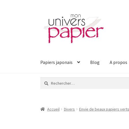
Aller
Aller
à
au
la
contenu
navigation
Papiers japonais
Blog
A propos
Rechercher :
Accueil
Divers
Envie de beaux papiers vert