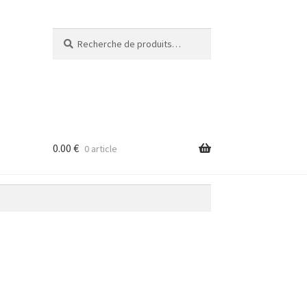
Recherche
Recherche
pour :
0.00
€
0 article