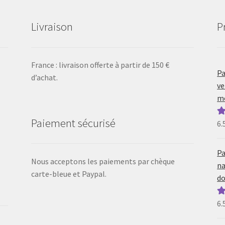
Livraison
P
France : livraison offerte à partir de 150 €
Pa
d’achat.
ve
mo
Paiement sécurisé
6.
N
5
Pa
Nous acceptons les paiements par chèque
na
carte-bleue et Paypal.
do
6.
N
5