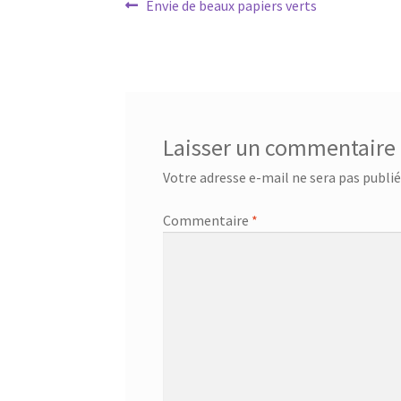
Navigation
Article
Envie de beaux papiers verts
précédent :
de
l’article
Laisser un commentaire
Votre adresse e-mail ne sera pas publié
Commentaire
*