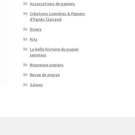
Associations de papiers
Créations Lumières & Papiers
d'Agnès Clairand
Divers
Kits
La belle histoire du papier
japonais
Nouveaux papiers
Revue de presse
Salons