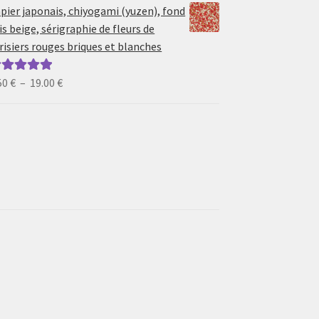
prix :
pier japonais, chiyogami (yuzen), fond
6.50 €
is beige, sérigraphie de fleurs de
à
risiers rouges briques et blanches
19.00 €
Plage
50
€
–
19.00
€
ote
5.00
sur
de
prix :
6.50 €
à
19.00 €