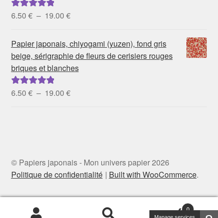
19.00 €
Plage
6.50
€
–
19.00
€
Note
5.00
sur
de
5
prix :
Papier japonais, chiyogami (yuzen), fond gris
6.50 €
beige, sérigraphie de fleurs de cerisiers rouges
à
briques et blanches
19.00 €
Plage
6.50
€
–
19.00
€
Note
5.00
sur
de
5
prix :
6.50 €
à
19.00 €
© Papiers japonais - Mon univers papier 2026
Politique de confidentialité
Built with WooCommerce
.
0
Manage services