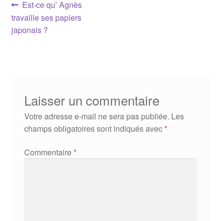
Navigation
Article
Est-ce qu’ Agnès
précédent :
travaille ses papiers
de
japonais ?
l’article
Laisser un commentaire
Votre adresse e-mail ne sera pas publiée.
Les
champs obligatoires sont indiqués avec
*
Commentaire
*