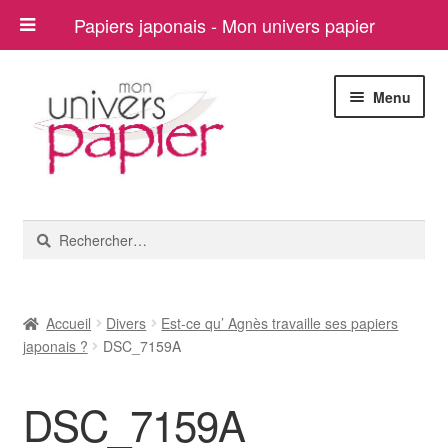
Papiers japonais - Mon univers papier
Aller
Aller
Menu
à
au
la
contenu
navigation
Ouvrir
Papiers japonais
le
Rechercher :
menu
Blog
enfant
A propos
Accueil
Divers
Est-ce qu’ Agnès travaille ses papiers
japonais ?
DSC_7159A
Contact
DSC_7159A