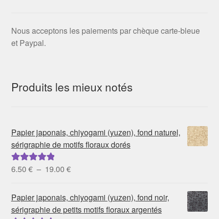
Nous acceptons les paiements par chèque carte-bleue
et Paypal.
Produits les mieux notés
Papier japonais, chiyogami (yuzen), fond naturel,
sérigraphie de motifs floraux dorés
Plage
6.50
€
–
19.00
€
Note
5.00
sur
de
5
prix :
Papier japonais, chiyogami (yuzen), fond noir,
6.50 €
sérigraphie de petits motifs floraux argentés
à