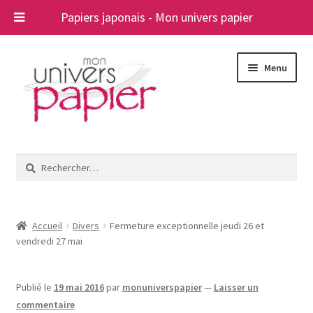
Papiers japonais - Mon univers papier
Aller
Aller
Menu
à
au
la
contenu
navigation
Ouvrir
Papiers japonais
le
Rechercher :
menu
Blog
enfant
A propos
Accueil
Divers
Fermeture exceptionnelle jeudi 26 et
vendredi 27 mai
Contact
Publié le
19 mai 2016
par
monuniverspapier
—
Laisser un
commentaire