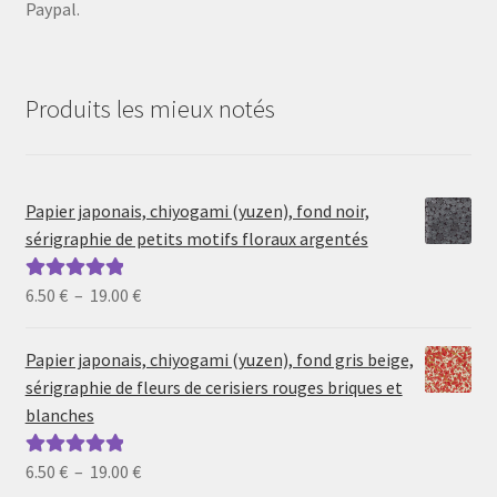
Paypal.
Produits les mieux notés
Papier japonais, chiyogami (yuzen), fond noir,
sérigraphie de petits motifs floraux argentés
Plage
6.50
€
–
19.00
€
Note
5.00
sur
de
5
prix :
Papier japonais, chiyogami (yuzen), fond gris beige,
6.50 €
sérigraphie de fleurs de cerisiers rouges briques et
à
blanches
19.00 €
Plage
6.50
€
–
19.00
€
Note
5.00
sur