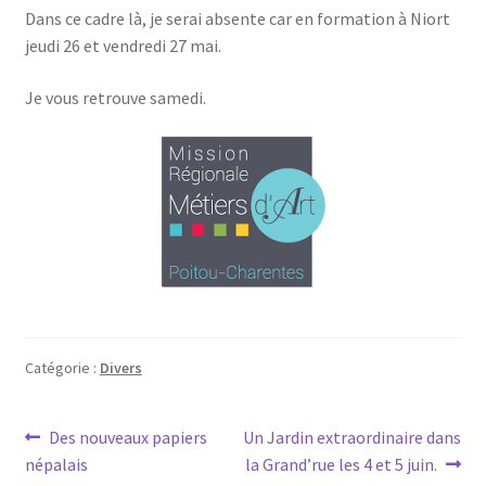
Dans ce cadre là, je serai absente car en formation à Niort
jeudi 26 et vendredi 27 mai.
Je vous retrouve samedi.
Catégorie :
Divers
Navigation
Article
Article
Des nouveaux papiers
Un Jardin extraordinaire dans
précédent :
suivant :
népalais
la Grand’rue les 4 et 5 juin.
de