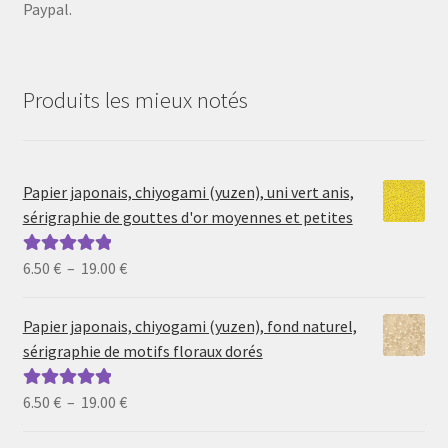
Paypal.
Produits les mieux notés
Papier japonais, chiyogami (yuzen), uni vert anis,
sérigraphie de gouttes d'or moyennes et petites
Plage
6.50
€
–
19.00
€
Note
5.00
sur
de
5
prix :
Papier japonais, chiyogami (yuzen), fond naturel,
6.50 €
sérigraphie de motifs floraux dorés
à
19.00 €
Plage
6.50
€
–
19.00
€
Note
5.00
sur
de
5