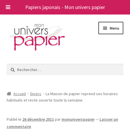
Papiers japonais - Mon univers papier
Aller
Aller
Menu
à
au
la
contenu
navigation
Ouvrir
Papiers japonais
le
Rechercher :
menu
Blog
enfant
A propos
Accueil
Divers
La Maison de papier reprend ses horaires
habituels et reste ouverte toute la semaine.
Contact
Publié le
26 décembre 2011
par
monuniverspapier
—
Laisser un
commentaire