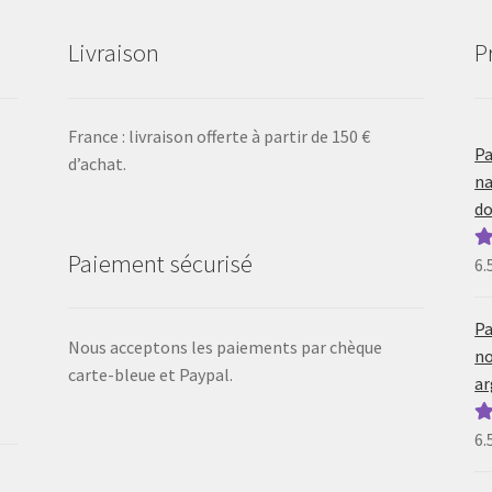
Livraison
P
France : livraison offerte à partir de 150 €
Pa
d’achat.
na
do
Paiement sécurisé
6.
N
5
Pa
Nous acceptons les paiements par chèque
no
carte-bleue et Paypal.
ar
6.
N
5