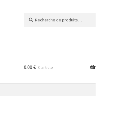
Recherche
Recherche
pour :
0.00
€
0 article