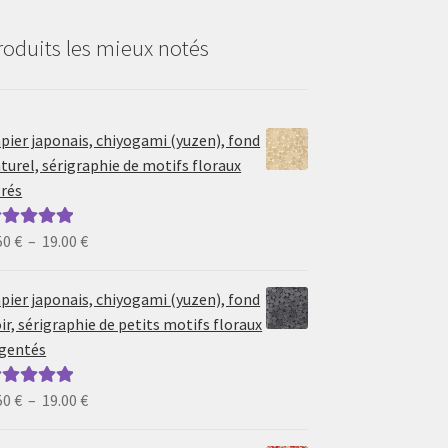
roduits les mieux notés
pier japonais, chiyogami (yuzen), fond
turel, sérigraphie de motifs floraux
rés
Plage
50
€
–
19.00
€
ote
5.00
sur
de
prix :
pier japonais, chiyogami (yuzen), fond
6.50 €
ir, sérigraphie de petits motifs floraux
à
gentés
19.00 €
Plage
50
€
–
19.00
€
ote
5.00
sur
de