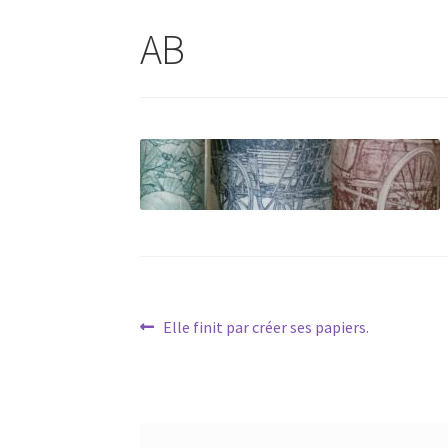
AB
Navigation
Article
Elle finit par créer ses papiers.
précédent :
de
l’article