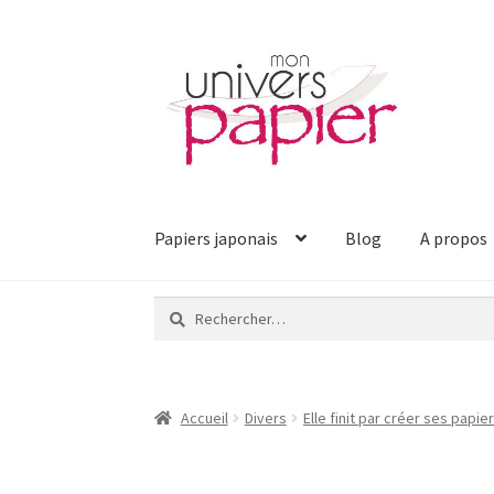
Aller
Aller
à
au
la
contenu
navigation
Papiers japonais
Blog
A propos
Rechercher :
Accueil
Divers
Elle finit par créer ses papier