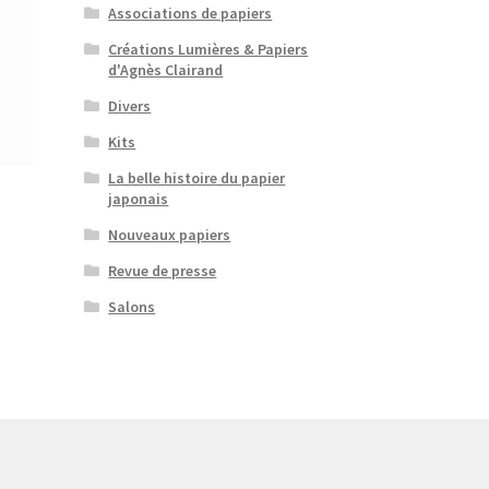
Associations de papiers
Créations Lumières & Papiers
d'Agnès Clairand
Divers
Kits
La belle histoire du papier
japonais
Nouveaux papiers
Revue de presse
Salons