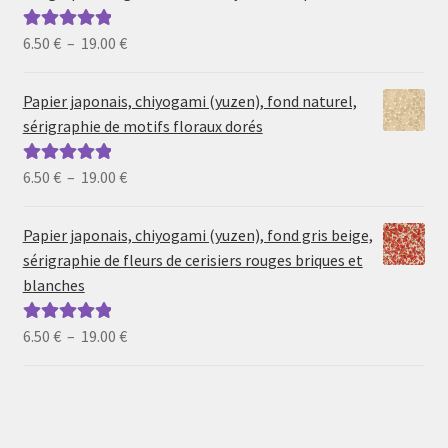
Plage
6.50
€
–
19.00
€
Note
5.00
sur
de
5
prix :
Papier japonais, chiyogami (yuzen), fond naturel,
6.50 €
sérigraphie de motifs floraux dorés
à
19.00 €
Plage
6.50
€
–
19.00
€
Note
5.00
sur
de
5
prix :
Papier japonais, chiyogami (yuzen), fond gris beige,
6.50 €
sérigraphie de fleurs de cerisiers rouges briques et
à
blanches
19.00 €
Plage
6.50
€
–
19.00
€
Note
5.00
sur
de
5
prix :
6.50 €
à