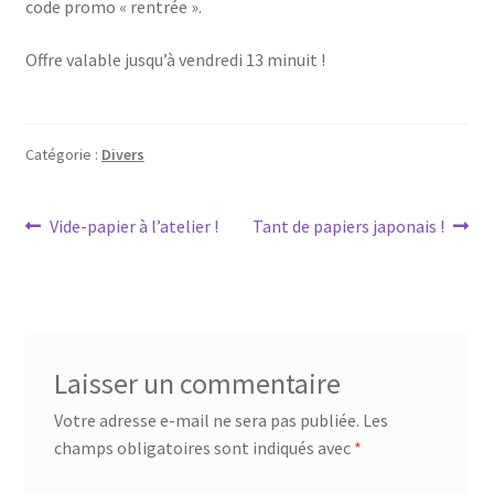
code promo « rentrée ».
Offre valable jusqu’à vendredi 13 minuit !
Catégorie :
Divers
Navigation
Article
Article
Vide-papier à l’atelier !
Tant de papiers japonais !
précédent :
suivant :
de
l’article
Laisser un commentaire
Votre adresse e-mail ne sera pas publiée.
Les
champs obligatoires sont indiqués avec
*