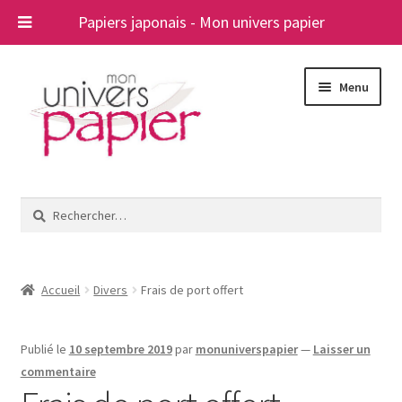
Papiers japonais - Mon univers papier
Aller
Aller
Menu
à
au
la
contenu
navigation
Ouvrir
Papiers japonais
le
Rechercher :
menu
Blog
enfant
A propos
Accueil
Divers
Frais de port offert
Contact
Publié le
10 septembre 2019
par
monuniverspapier
—
Laisser un
commentaire