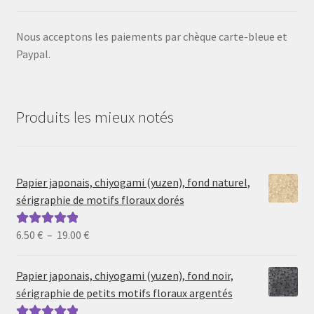
Nous acceptons les paiements par chèque carte-bleue et
Paypal.
Produits les mieux notés
Papier japonais, chiyogami (yuzen), fond naturel,
sérigraphie de motifs floraux dorés
Plage
6.50
€
–
19.00
€
Note
5.00
sur
de
5
prix :
Papier japonais, chiyogami (yuzen), fond noir,
6.50 €
sérigraphie de petits motifs floraux argentés
à