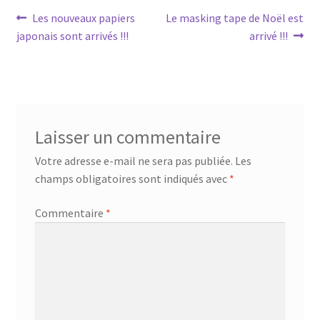
Navigation
Article
Article
Les nouveaux papiers
Le masking tape de Noël est
précédent :
suivant :
japonais sont arrivés !!!
arrivé !!!
de
l’article
Laisser un commentaire
Votre adresse e-mail ne sera pas publiée.
Les
champs obligatoires sont indiqués avec
*
Commentaire
*