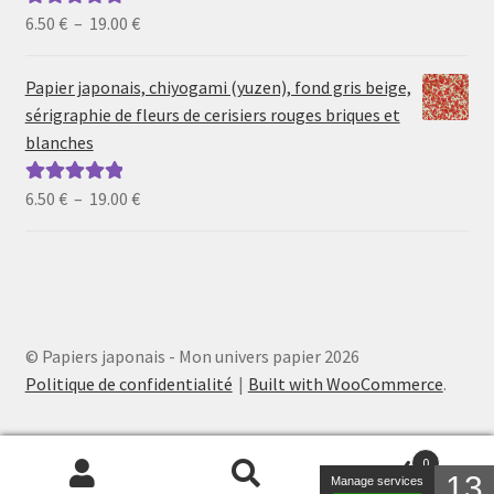
19.00 €
Plage
6.50
€
–
19.00
€
Note
5.00
sur
de
5
prix :
Papier japonais, chiyogami (yuzen), fond gris beige,
6.50 €
sérigraphie de fleurs de cerisiers rouges briques et
à
blanches
19.00 €
Plage
6.50
€
–
19.00
€
Note
5.00
sur
de
5
prix :
6.50 €
à
19.00 €
© Papiers japonais - Mon univers papier 2026
Politique de confidentialité
Built with WooCommerce
.
0
13
Manage services
Recherche
Recherche