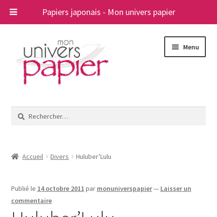
Papiers japonais - Mon univers papier
Aller
Aller
Menu
à
au
la
contenu
navigation
Ouvrir
Papiers japonais
le
Rechercher :
menu
Blog
enfant
A propos
Accueil
Divers
Huluber’Lulu
Contact
Publié le
14 octobre 2011
par
monuniverspapier
—
Laisser un
commentaire