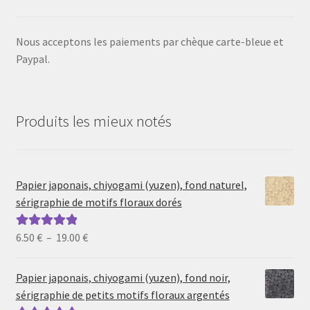
Nous acceptons les paiements par chèque carte-bleue et
Paypal.
Produits les mieux notés
Papier japonais, chiyogami (yuzen), fond naturel,
sérigraphie de motifs floraux dorés
Plage
6.50
€
–
19.00
€
Note
5.00
sur
de
5
prix :
Papier japonais, chiyogami (yuzen), fond noir,
6.50 €
sérigraphie de petits motifs floraux argentés
à