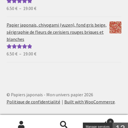
19.00 €
Plage
6.50
€
–
19.00
€
Note
5.00
sur
de
5
prix :
Papier japonais, chiyogami (yuzen), fond gris beige,
6.50 €
sérigraphie de fleurs de cerisiers rouges briques et
à
blanches
19.00 €
Plage
6.50
€
–
19.00
€
Note
5.00
sur
de
5
prix :
6.50 €
à
19.00 €
© Papiers japonais - Mon univers papier 2026
Politique de confidentialité
Built with WooCommerce
.
0
Manage services