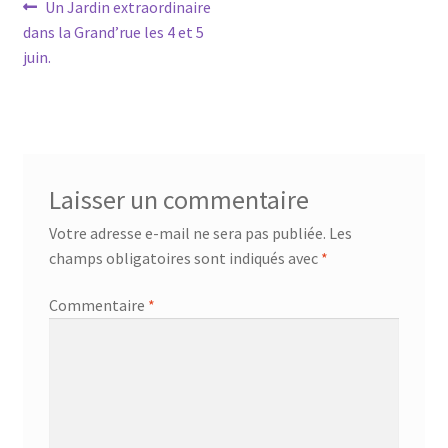
Navigation
Article
Un Jardin extraordinaire
précédent :
dans la Grand’rue les 4 et 5
de
juin.
l’article
Laisser un commentaire
Votre adresse e-mail ne sera pas publiée.
Les
champs obligatoires sont indiqués avec
*
Commentaire
*