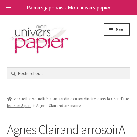
Papiers japonais - Mon univers papier
Aller
Aller
Menu
à
au
la
contenu
navigation
Ouvrir
Papiers japonais
le
Rechercher :
menu
Blog
enfant
A propos
Accueil
Actualité
Un Jardin extraordinaire dans la Grand’rue
les 4 et 5 juin.
Agnes Clairand arrosoirA
Contact
Agnes Clairand arrosoirA