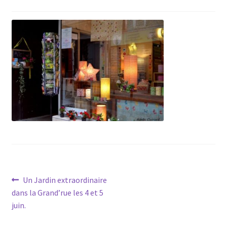
Navigation
Article
Un Jardin extraordinaire
précédent :
dans la Grand’rue les 4 et 5
de
juin.
l’article