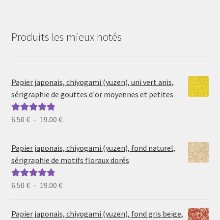
Produits les mieux notés
Papier japonais, chiyogami (yuzen), uni vert anis,
sérigraphie de gouttes d'or moyennes et petites
Plage
6.50
€
–
19.00
€
Note
5.00
sur
de
5
prix :
Papier japonais, chiyogami (yuzen), fond naturel,
6.50 €
sérigraphie de motifs floraux dorés
à
19.00 €
Plage
6.50
€
–
19.00
€
Note
5.00
sur
de
5
prix :
Papier japonais, chiyogami (yuzen), fond gris beige,