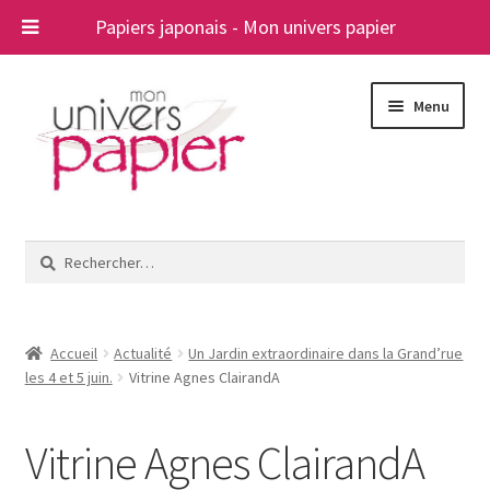
Papiers japonais - Mon univers papier
Aller
Aller
Menu
à
au
la
contenu
navigation
Ouvrir
Papiers japonais
le
Rechercher :
menu
Blog
enfant
A propos
Accueil
Actualité
Un Jardin extraordinaire dans la Grand’rue
les 4 et 5 juin.
Vitrine Agnes ClairandA
Contact
Vitrine Agnes ClairandA