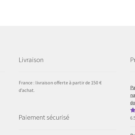
Livraison
P
France : livraison offerte à partir de 150 €
Pa
d’achat.
na
do
Paiement sécurisé
6.
N
5