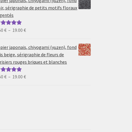
pier japonais, chiyogami (yuzen), fond
6.50 €
ir, sérigraphie de petits motifs floraux
à
gentés
19.00 €
Plage
50
€
–
19.00
€
ote
5.00
sur
de
prix :
pier japonais, chiyogami (yuzen), fond
6.50 €
is beige, sérigraphie de fleurs de
à
risiers rouges briques et blanches
19.00 €
Plage
50
€
–
19.00
€
ote
5.00
sur
de
prix :
6.50 €
à
19.00 €