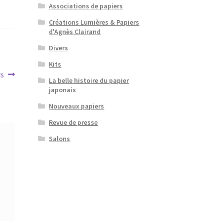
Associations de papiers
Créations Lumières & Papiers
d'Agnès Clairand
Divers
Kits
rs
La belle histoire du papier
japonais
Nouveaux papiers
Revue de presse
Salons