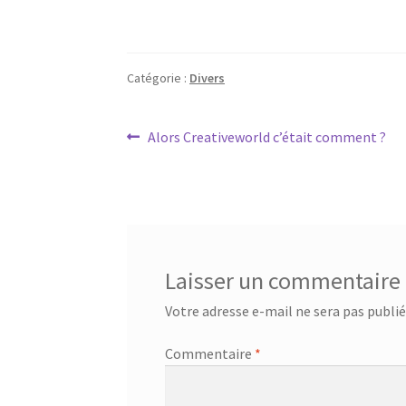
Catégorie :
Divers
Navigation
Article
Alors Creativeworld c’était comment ?
précédent :
de
l’article
Laisser un commentaire
Votre adresse e-mail ne sera pas publié
Commentaire
*