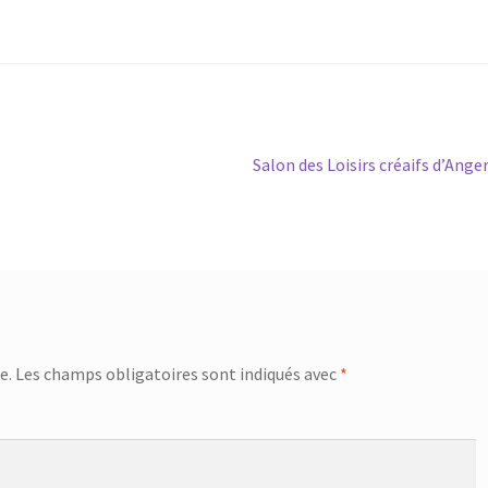
Article
Salon des Loisirs créaifs d’Ange
suivant :
e.
Les champs obligatoires sont indiqués avec
*