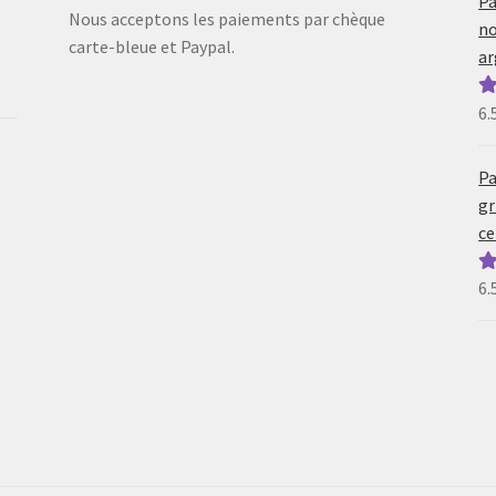
Pa
Nous acceptons les paiements par chèque
no
carte-bleue et Paypal.
ar
6.
N
5
Pa
gr
ce
6.
N
5