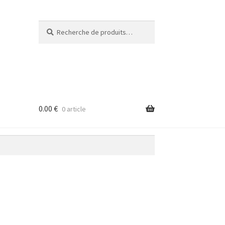
Recherche
Recherche
pour :
0.00
€
0 article