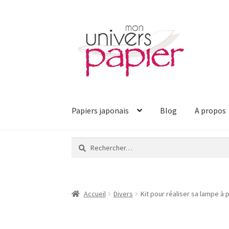
Aller
Aller
à
au
la
contenu
navigation
Papiers japonais
Blog
A propos
Rechercher :
Accueil
Divers
Kit pour réaliser sa lampe à 