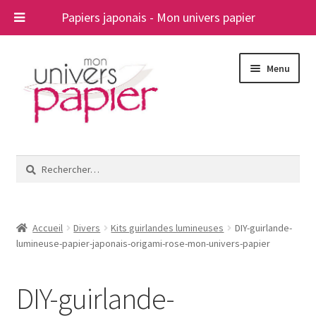
Papiers japonais - Mon univers papier
Aller
Aller
Menu
à
au
la
contenu
navigation
Ouvrir
Papiers japonais
le
Rechercher :
menu
Blog
enfant
A propos
Accueil
Divers
Kits guirlandes lumineuses
DIY-guirlande-
lumineuse-papier-japonais-origami-rose-mon-univers-papier
Contact
DIY-guirlande-