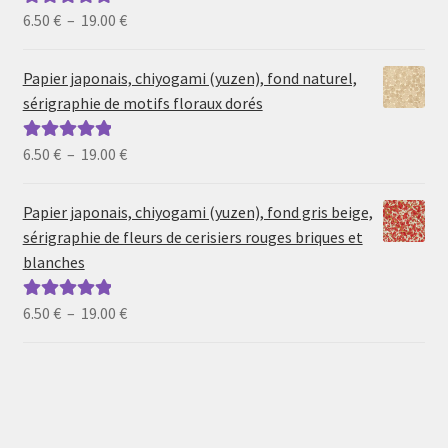
Plage
6.50
€
–
19.00
€
Note
5.00
sur
de
5
prix :
Papier japonais, chiyogami (yuzen), fond naturel,
6.50 €
sérigraphie de motifs floraux dorés
à
19.00 €
Plage
6.50
€
–
19.00
€
Note
5.00
sur
de
5
prix :
Papier japonais, chiyogami (yuzen), fond gris beige,
6.50 €
sérigraphie de fleurs de cerisiers rouges briques et
à
blanches
19.00 €
Plage
6.50
€
–
19.00
€
Note
5.00
sur
de
5
prix :
6.50 €
à
19.00 €