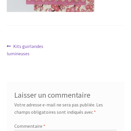
Navigation
Article
Kits guirlandes
précédent :
lumineuses
de
l’article
Laisser un commentaire
Votre adresse e-mail ne sera pas publiée.
Les
champs obligatoires sont indiqués avec
*
Commentaire
*