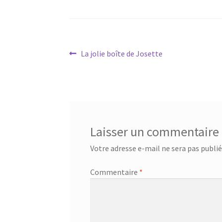
Navigation
Article
La jolie boîte de Josette
précédent :
de
l’article
Laisser un commentaire
Votre adresse e-mail ne sera pas publié
Commentaire
*