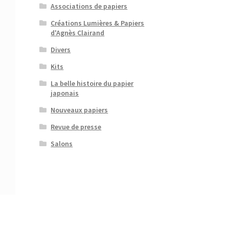
Associations de papiers
Créations Lumières & Papiers
d'Agnès Clairand
Divers
Kits
La belle histoire du papier
japonais
Nouveaux papiers
Revue de presse
Salons