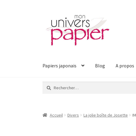
Aller
Aller
à
au
la
contenu
navigation
Papiers japonais
Blog
A propos
Rechercher :
Accueil
Divers
La jolie boîte de Josette
I