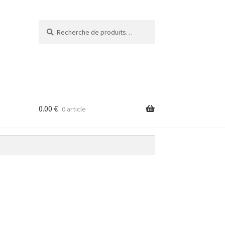
Recherche
Recherche
pour :
0.00
€
0 article