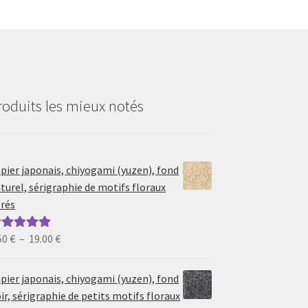
roduits les mieux notés
pier japonais, chiyogami (yuzen), fond
turel, sérigraphie de motifs floraux
rés
Plage
50
€
–
19.00
€
ote
5.00
sur
de
prix :
pier japonais, chiyogami (yuzen), fond
6.50 €
ir, sérigraphie de petits motifs floraux
à