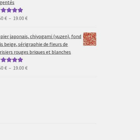
gentés
19.00 €
Plage
50
€
–
19.00
€
ote
5.00
sur
de
prix :
pier japonais, chiyogami (yuzen), fond
6.50 €
is beige, sérigraphie de fleurs de
à
risiers rouges briques et blanches
19.00 €
Plage
50
€
–
19.00
€
ote
5.00
sur
de
prix :
6.50 €
à
19.00 €