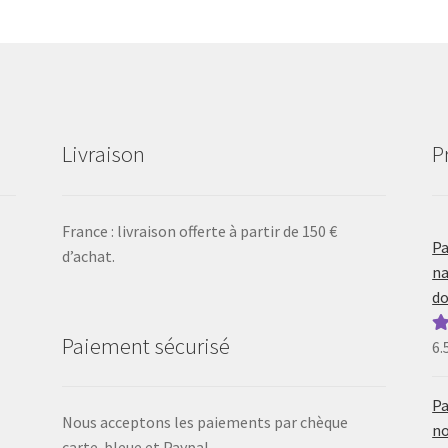
Livraison
P
France : livraison offerte à partir de 150 €
Pa
d’achat.
na
do
Paiement sécurisé
6.
N
5
Pa
Nous acceptons les paiements par chèque
no
carte-bleue et Paypal.