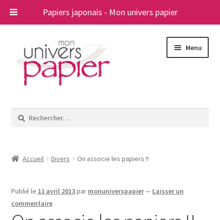
Papiers japonais - Mon univers papier
Aller
Aller
Menu
à
au
la
contenu
navigation
Ouvrir
Papiers japonais
le
Rechercher :
menu
Blog
enfant
A propos
Accueil
Divers
On associe les papiers !!
Contact
Publié le
11 avril 2013
par
monuniverspapier
—
Laisser un
commentaire