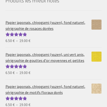
Produits les mieux notés
Papier japonais, chiyogami (yuzen), fond naturel,
sérigraphie de rosaces dorées
Plage
6.50
€
–
19.00
€
Note
5.00
sur
de
5
prix :
Papier japonais, chiyogami (yuzen), uni vert anis,
6.50 €
sérigraphie de gouttes d'or moyennes et petites
à
19.00 €
Plage
6.50
€
–
19.00
€
Note
5.00
sur
de
5
prix :
Papier japonais, chiyogami (yuzen), fond naturel,
6.50 €
sérigraphie de motifs floraux dorés
à
19.00 €
Plage
6.50
€
–
19.00
€
Note
5.00
sur