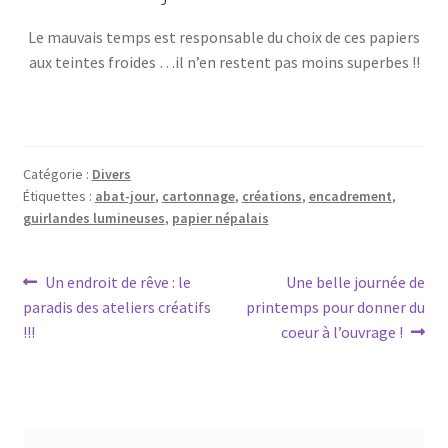
Le mauvais temps est responsable du choix de ces papiers
aux teintes froides …il n’en restent pas moins superbes !!
Catégorie :
Divers
Étiquettes :
abat-jour
,
cartonnage
,
créations
,
encadrement
,
guirlandes lumineuses
,
papier népalais
Navigation
Article
Article
Un endroit de rêve : le
Une belle journée de
précédent :
suivant :
paradis des ateliers créatifs
printemps pour donner du
de
!!!
coeur à l’ouvrage !
l’article