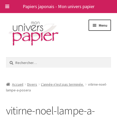
Papiers japonais - Mon univers papier
Aller
Aller
Menu
à
au
la
contenu
navigation
Ouvrir
Papiers japonais
le
Rechercher :
menu
Blog
enfant
A propos
Accueil
Divers
L’année n’est pas terminée.
vitirne-noel-
lampe-a-posera
Contact
vitirne-noel-lampe-a-