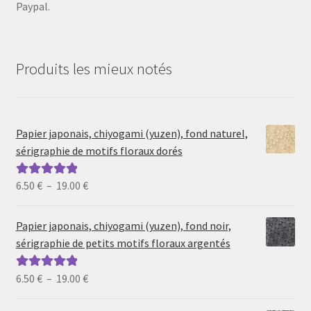
Paypal.
Produits les mieux notés
Papier japonais, chiyogami (yuzen), fond naturel,
sérigraphie de motifs floraux dorés
Plage
6.50
€
–
19.00
€
Note
5.00
sur
de
5
prix :
Papier japonais, chiyogami (yuzen), fond noir,
6.50 €
sérigraphie de petits motifs floraux argentés
à
19.00 €
Plage
6.50
€
–
19.00
€
Note
5.00
sur
de
5