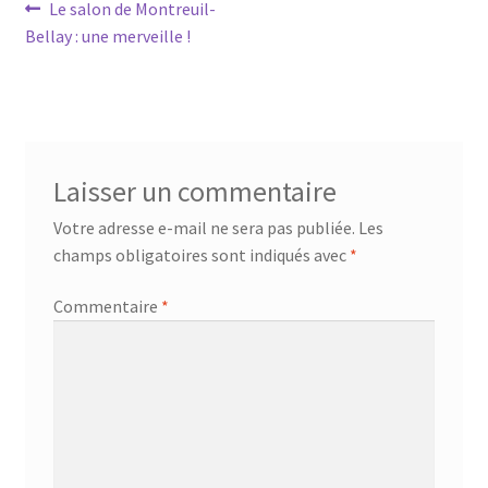
Navigation
Article
Le salon de Montreuil-
précédent :
Bellay : une merveille !
de
l’article
Laisser un commentaire
Votre adresse e-mail ne sera pas publiée.
Les
champs obligatoires sont indiqués avec
*
Commentaire
*