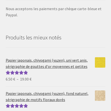
Nous acceptons les paiements par chèque carte-bleue et
Paypal.
Produits les mieux notés
Papier japonais, chiyogami (yuzen), uni vert anis,
sérigraphie de gouttes d'or moyennes et petites
Plage
6.50
€
–
19.00
€
Note
5.00
sur
de
5
prix :
Papier japonais, chiyogami (yuzen), fond naturel,
6.50 €
sérigraphie de motifs floraux dorés
à
19.00 €