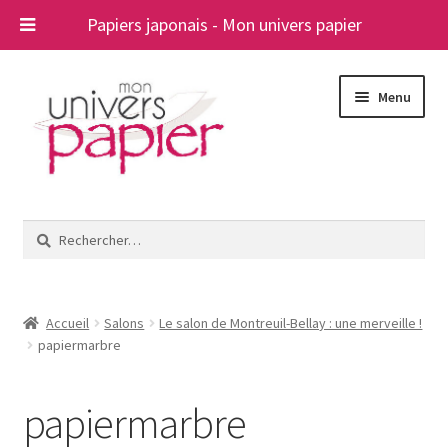
Papiers japonais - Mon univers papier
Aller
Aller
Menu
à
au
la
contenu
navigation
Ouvrir
Papiers japonais
le
Rechercher :
menu
Blog
enfant
A propos
Accueil
Salons
Le salon de Montreuil-Bellay : une merveille !
papiermarbre
Contact
papiermarbre