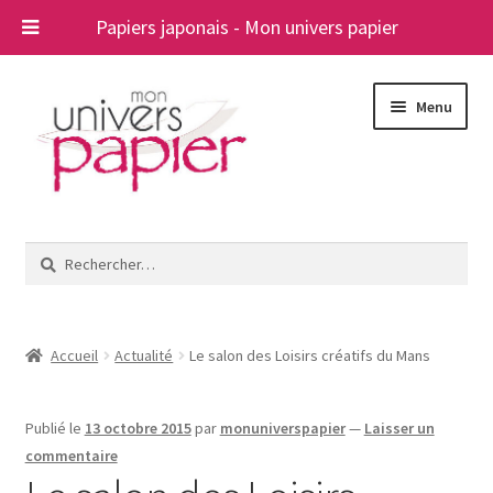
Papiers japonais - Mon univers papier
Aller
Aller
Menu
à
au
la
contenu
navigation
Ouvrir
Papiers japonais
le
Rechercher :
menu
Blog
enfant
A propos
Accueil
Actualité
Le salon des Loisirs créatifs du Mans
Contact
Publié le
13 octobre 2015
par
monuniverspapier
—
Laisser un
commentaire