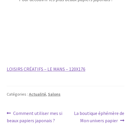
LOISIRS CRÉATIFS – LE MANS – 120X176
Catégories :
Actualité
,
Salons
Navigation
Article
Article
Comment utiliser mes si
La boutique éphémère de
précédent :
suivant :
beaux papiers japonais ?
Mon univers papier
de