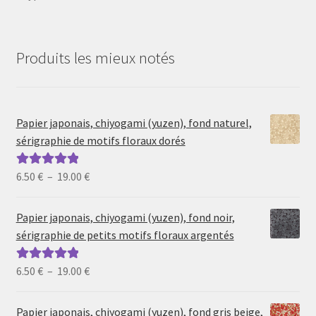
Produits les mieux notés
Papier japonais, chiyogami (yuzen), fond naturel,
sérigraphie de motifs floraux dorés
Plage
6.50
€
–
19.00
€
Note
5.00
sur
de
5
prix :
Papier japonais, chiyogami (yuzen), fond noir,
6.50 €
sérigraphie de petits motifs floraux argentés
à
19.00 €
Plage
6.50
€
–
19.00
€
Note
5.00
sur
de
5
prix :
Papier japonais, chiyogami (yuzen), fond gris beige,