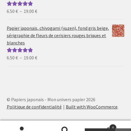
à
19.00 €
Plage
6.50
€
–
19.00
€
Note
5.00
sur
de
5
prix :
Papier japonais, chiyogami (yuzen), fond gris beige,
6.50 €
sérigraphie de fleurs de cerisiers rouges briques et
à
blanches
19.00 €
Plage
6.50
€
–
19.00
€
Note
5.00
sur
de
5
prix :
6.50 €
à
19.00 €
© Papiers japonais - Mon univers papier 2026
Politique de confidentialité
Built with WooCommerce
.
0