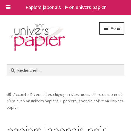
Papiers japonais - Mon univers papier
Aller
Aller
Menu
à
au
la
contenu
navigation
Ouvrir
Papiers japonais
le
Rechercher :
menu
Blog
enfant
A propos
Accueil
Divers
Les chiyogamis les moins chers du moment
c’est sur Mon univers papier !!
papiers-japonais-noir-mon-univers-
Contact
papier
papiers-japonais-noir-