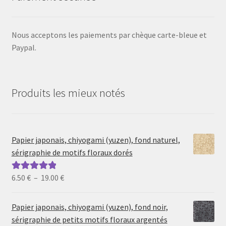
Nous acceptons les paiements par chèque carte-bleue et
Paypal.
Produits les mieux notés
Papier japonais, chiyogami (yuzen), fond naturel,
sérigraphie de motifs floraux dorés
Plage
6.50
€
–
19.00
€
Note
5.00
sur
de
5
prix :
Papier japonais, chiyogami (yuzen), fond noir,
6.50 €
sérigraphie de petits motifs floraux argentés