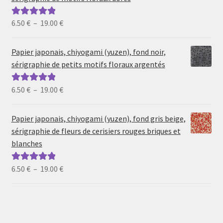
Plage
6.50
€
–
19.00
€
Note
5.00
sur
de
5
prix :
Papier japonais, chiyogami (yuzen), fond noir,
6.50 €
sérigraphie de petits motifs floraux argentés
à
19.00 €
Plage
6.50
€
–
19.00
€
Note
5.00
sur
de
5
prix :
Papier japonais, chiyogami (yuzen), fond gris beige,
6.50 €
sérigraphie de fleurs de cerisiers rouges briques et
à
blanches
19.00 €
Plage
6.50
€
–
19.00
€
Note
5.00
sur
de
5
prix :
6.50 €
à