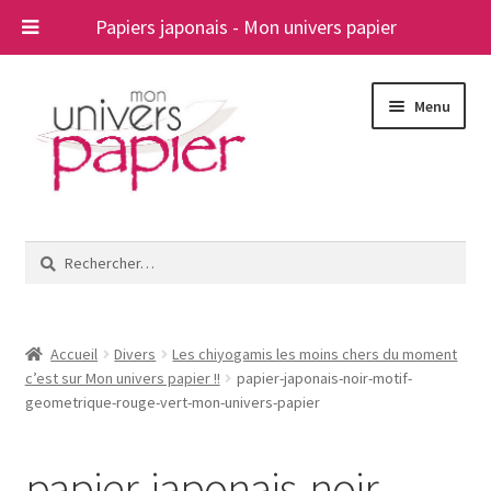
Papiers japonais - Mon univers papier
Aller
Aller
Menu
à
au
la
contenu
navigation
Ouvrir
Papiers japonais
le
Rechercher :
menu
Blog
enfant
A propos
Accueil
Divers
Les chiyogamis les moins chers du moment
c’est sur Mon univers papier !!
papier-japonais-noir-motif-
Contact
geometrique-rouge-vert-mon-univers-papier
papier-japonais-noir-