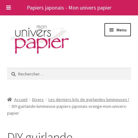
Papiers japonais - Mon univers papier
Aller
Aller
Menu
à
au
la
contenu
navigation
Ouvrir
Papiers japonais
le
Rechercher :
menu
Blog
enfant
A propos
Accueil
Divers
Les derniers kits de guirlandes lumineuses !
DIY-guirlande-lumineuse-papiers-japonais-orange-mon-univers-
Contact
papier
DIY-guirlande-