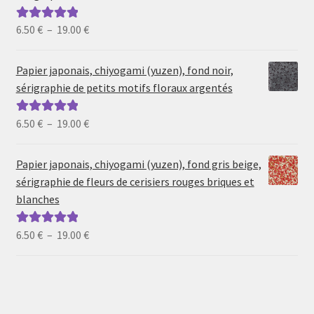
Plage
6.50
€
–
19.00
€
Note
5.00
sur
de
5
prix :
Papier japonais, chiyogami (yuzen), fond noir,
6.50 €
sérigraphie de petits motifs floraux argentés
à
19.00 €
Plage
6.50
€
–
19.00
€
Note
5.00
sur
de
5
prix :
Papier japonais, chiyogami (yuzen), fond gris beige,
6.50 €
sérigraphie de fleurs de cerisiers rouges briques et
à
blanches
19.00 €
Plage
6.50
€
–
19.00
€
Note
5.00
sur
de
5
prix :
6.50 €
à