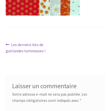
Navigation
Article
Les derniers kits de
précédent :
guirlandes lumineuses !
de
l’article
Laisser un commentaire
Votre adresse e-mail ne sera pas publiée.
Les
champs obligatoires sont indiqués avec
*