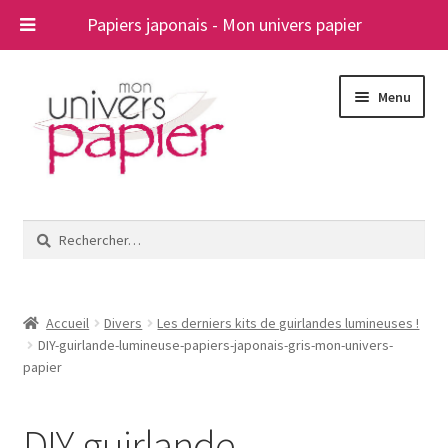
Papiers japonais - Mon univers papier
Aller
Aller
Menu
à
au
la
contenu
navigation
Ouvrir
Papiers japonais
le
Rechercher :
menu
Blog
enfant
A propos
Accueil
Divers
Les derniers kits de guirlandes lumineuses !
DIY-guirlande-lumineuse-papiers-japonais-gris-mon-univers-
Contact
papier
DIY-guirlande-