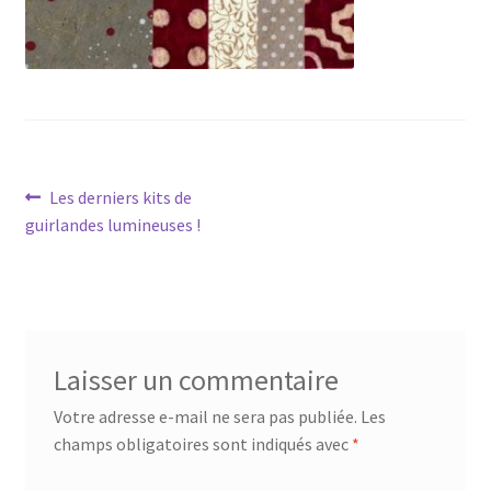
Navigation
Article
Les derniers kits de
précédent :
guirlandes lumineuses !
de
l’article
Laisser un commentaire
Votre adresse e-mail ne sera pas publiée.
Les
champs obligatoires sont indiqués avec
*