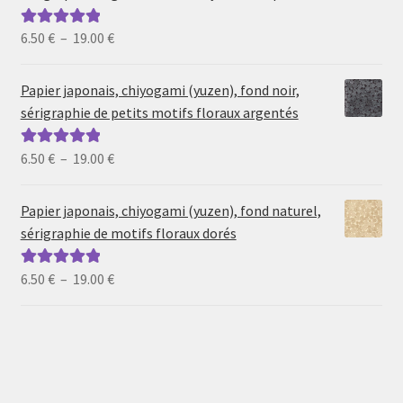
Plage
6.50
€
–
19.00
€
Note
5.00
sur
de
5
prix :
Papier japonais, chiyogami (yuzen), fond noir,
6.50 €
sérigraphie de petits motifs floraux argentés
à
19.00 €
Plage
6.50
€
–
19.00
€
Note
5.00
sur
de
5
prix :
Papier japonais, chiyogami (yuzen), fond naturel,
6.50 €
sérigraphie de motifs floraux dorés
à
19.00 €
Plage
6.50
€
–
19.00
€
Note
5.00
sur
de
5
prix :
6.50 €
à
19.00 €