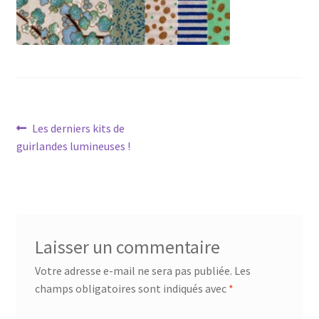
Navigation
Article
Les derniers kits de
précédent :
guirlandes lumineuses !
de
l’article
Laisser un commentaire
Votre adresse e-mail ne sera pas publiée.
Les
champs obligatoires sont indiqués avec
*