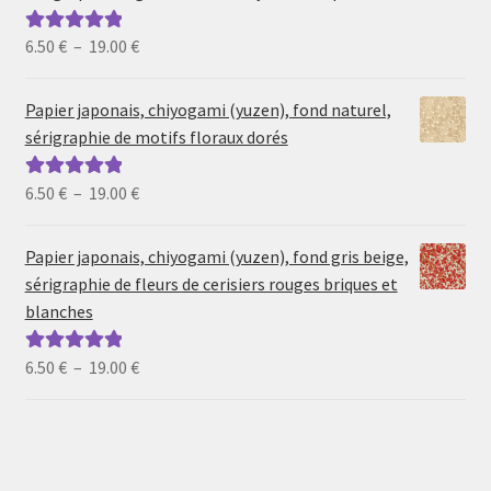
Plage
6.50
€
–
19.00
€
Note
5.00
sur
de
5
prix :
Papier japonais, chiyogami (yuzen), fond naturel,
6.50 €
sérigraphie de motifs floraux dorés
à
19.00 €
Plage
6.50
€
–
19.00
€
Note
5.00
sur
de
5
prix :
Papier japonais, chiyogami (yuzen), fond gris beige,
6.50 €
sérigraphie de fleurs de cerisiers rouges briques et
à
blanches
19.00 €
Plage
6.50
€
–
19.00
€
Note
5.00
sur
de
5
prix :
6.50 €
à