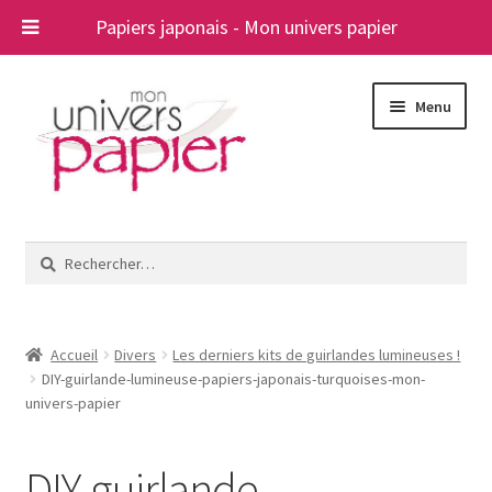
Papiers japonais - Mon univers papier
Aller
Aller
Menu
à
au
la
contenu
navigation
Ouvrir
Papiers japonais
le
Rechercher :
menu
Blog
enfant
A propos
Accueil
Divers
Les derniers kits de guirlandes lumineuses !
DIY-guirlande-lumineuse-papiers-japonais-turquoises-mon-
Contact
univers-papier
DIY-guirlande-