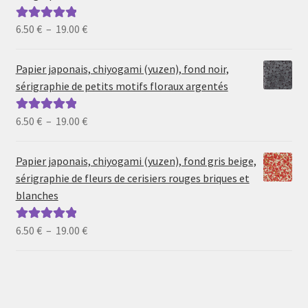
Plage
6.50
€
–
19.00
€
Note
5.00
sur
de
5
prix :
Papier japonais, chiyogami (yuzen), fond noir,
6.50 €
sérigraphie de petits motifs floraux argentés
à
19.00 €
Plage
6.50
€
–
19.00
€
Note
5.00
sur
de
5
prix :
Papier japonais, chiyogami (yuzen), fond gris beige,
6.50 €
sérigraphie de fleurs de cerisiers rouges briques et
à
blanches
19.00 €
Plage
6.50
€
–
19.00
€
Note
5.00
sur
de
5
prix :
6.50 €
à