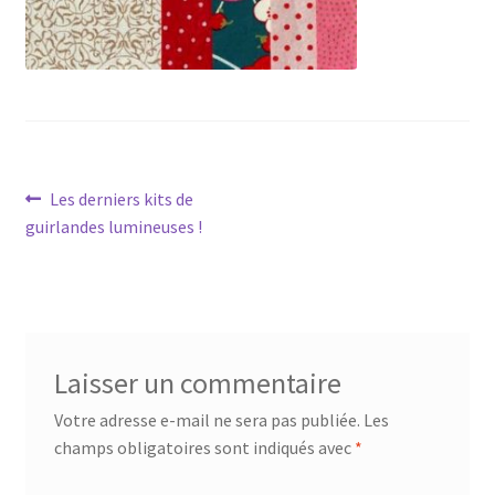
Navigation
Article
Les derniers kits de
précédent :
guirlandes lumineuses !
de
l’article
Laisser un commentaire
Votre adresse e-mail ne sera pas publiée.
Les
champs obligatoires sont indiqués avec
*