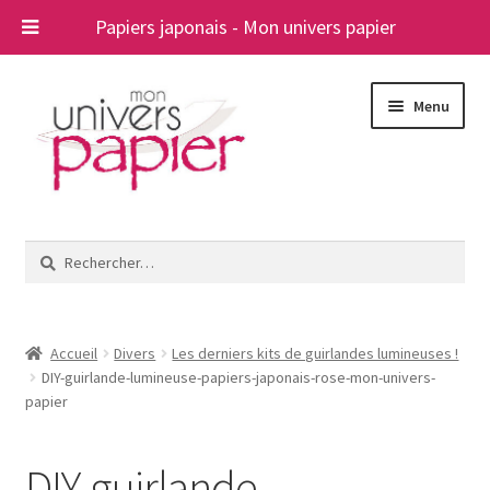
Papiers japonais - Mon univers papier
Aller
Aller
Menu
à
au
la
contenu
navigation
Ouvrir
Papiers japonais
le
Rechercher :
menu
Blog
enfant
A propos
Accueil
Divers
Les derniers kits de guirlandes lumineuses !
DIY-guirlande-lumineuse-papiers-japonais-rose-mon-univers-
Contact
papier
DIY-guirlande-