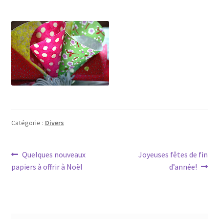
Catégorie :
Divers
Navigation
Article
Article
Quelques nouveaux
Joyeuses fêtes de fin
précédent :
suivant :
papiers à offrir à Noël
d’année!
de
l’article