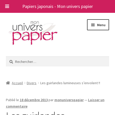
Papiers japonais - Mon univers papier
Aller
Aller
Menu
à
au
la
contenu
navigation
Ouvrir
Papiers japonais
le
Rechercher :
menu
Blog
enfant
A propos
Accueil
Divers
Les guirlandes lumineuses s’envolent !!
Contact
Publié le
18 décembre 2013
par
monuniverspapier
—
Laisser un
commentaire