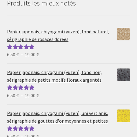
Produits les mieux notés
Papier japonais, chiyogami (yuzen), fond naturel,
sérigraphie de rosaces dorées
Plage
6.50
€
–
19.00
€
Note
5.00
sur
de
5
prix :
Papier japonais, chiyogami (yuzen), fond noir,
6.50 €
sérigraphie de petits motifs floraux argentés
à
19.00 €
Plage
6.50
€
–
19.00
€
Note
5.00
sur
de
5
prix :
Papier japonais, chiyogami (yuzen), uni vert anis,
6.50 €
sérigraphie de gouttes d'or moyennes et petites
à
19.00 €
Plage
6.50
€
–
19.00
€
Note
5.00
sur