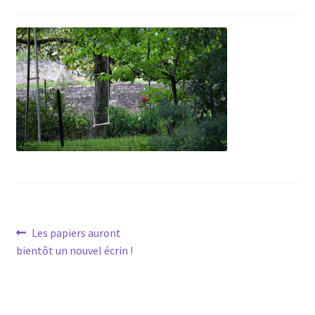
Navigation
Article
Les papiers auront
précédent :
bientôt un nouvel écrin !
de
l’article