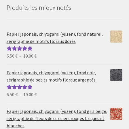
Produits les mieux notés
Papier japonais, chiyogami (yuzen), fond naturel,
sérigraphie de motifs floraux dorés
Plage
6.50
€
–
19.00
€
Note
5.00
sur
de
5
prix :
Papier japonais, chiyogami (yuzen), fond noir,
6.50 €
sérigraphie de petits motifs floraux argentés
à
19.00 €
Plage
6.50
€
–
19.00
€
Note
5.00
sur
de
5
prix :
Papier japonais, chiyogami (yuzen), fond gris beige,
6.50 €
sérigraphie de fleurs de cerisiers rouges briques et
à
blanches