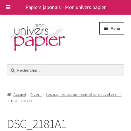
Papiers japonais - Mon univers papier
Aller
Aller
Menu
à
au
la
contenu
navigation
Ouvrir
Papiers japonais
le
Rechercher :
menu
Blog
enfant
A propos
Accueil
Divers
Les papiers auront bientôt un nouvel écrin !
DSC_2181A1
Contact
DSC_2181A1