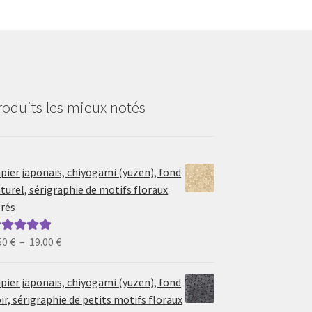
roduits les mieux notés
pier japonais, chiyogami (yuzen), fond
turel, sérigraphie de motifs floraux
rés
Plage
50
€
–
19.00
€
ote
5.00
sur
de
prix :
pier japonais, chiyogami (yuzen), fond
6.50 €
ir, sérigraphie de petits motifs floraux
à