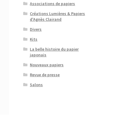
Associations de papiers
Créations Lumières & Papiers
d'Agnès Clairand
Divers
Kits
La belle histoire du papier
japonais
Nouveaux papiers
Revue de presse
Salons