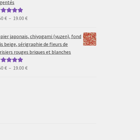
gentés
19.00 €
Plage
50
€
–
19.00
€
ote
5.00
sur
de
prix :
pier japonais, chiyogami (yuzen), fond
6.50 €
is beige, sérigraphie de fleurs de
à
risiers rouges briques et blanches
19.00 €
Plage
50
€
–
19.00
€
ote
5.00
sur
de
prix :
6.50 €
à
19.00 €