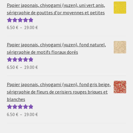
Papier japonais, chiyogami (yuzen), uni vert anis,
sérigraphie de gouttes d'or moyennes et petites
Plage
6.50
€
–
19.00
€
Note
5.00
sur
de
5
prix :
Papier japonais, chiyogami (yuzen), fond naturel,
6.50 €
sérigraphie de motifs floraux dorés
à
19.00 €
Plage
6.50
€
–
19.00
€
Note
5.00
sur
de
5
prix :
Papier japonais, chiyogami (yuzen), fond gris beige,
6.50 €
sérigraphie de fleurs de cerisiers rouges briques et
à
blanches
19.00 €
Plage
6.50
€
–
19.00
€
Note
5.00
sur
de
5
prix :