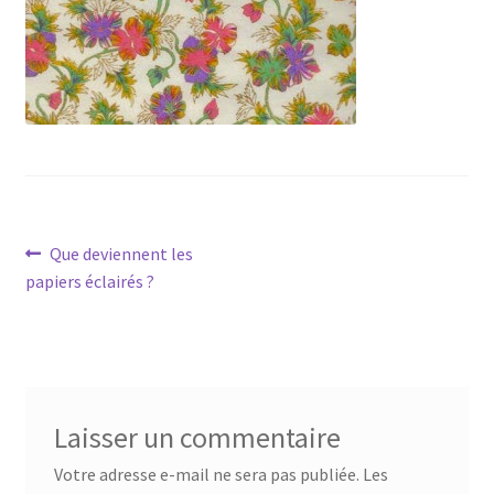
Navigation
Article
Que deviennent les
précédent :
papiers éclairés ?
de
l’article
Laisser un commentaire
Votre adresse e-mail ne sera pas publiée.
Les