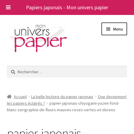
Papiers japonais - Mon univers papier
Aller
Aller
Menu
à
au
la
contenu
navigation
Ouvrir
Papiers japonais
le
Rechercher :
menu
Blog
enfant
A propos
Accueil
La belle histoire du papier japonais
Que deviennent
les papiers éclairés ?
papier-japonais-chiyogami-yuzen-fond-
Contact
blanc-serigraphie-de-fleurs-mauves-roses-vertes-et-dorees
papier-japonais-