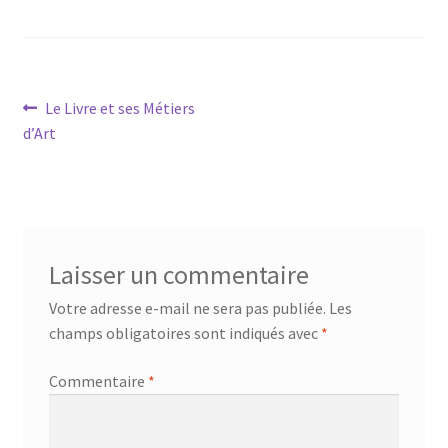
Navigation
Article
Le Livre et ses Métiers
précédent :
d’Art
de
l’article
Laisser un commentaire
Votre adresse e-mail ne sera pas publiée.
Les
champs obligatoires sont indiqués avec
*
Commentaire
*