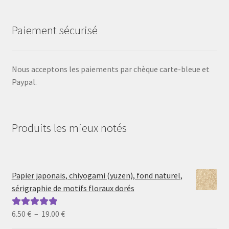
Paiement sécurisé
Nous acceptons les paiements par chèque carte-bleue et
Paypal.
Produits les mieux notés
Papier japonais, chiyogami (yuzen), fond naturel,
sérigraphie de motifs floraux dorés
Plage
6.50
€
–
19.00
€
Note
5.00
sur
de
5