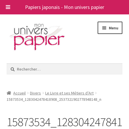
Papiers japonais - Mon univers papier
Aller
Aller
Menu
à
au
la
contenu
navigation
Ouvrir
Papiers japonais
le
Rechercher :
menu
Blog
enfant
A propos
Accueil
Divers
Le Livre et ses Métiers d’Art
15873534_1283042478418908_2537321902778948148_n
Contact
15873534_128304247841