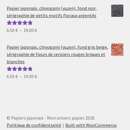
prix :
Papier japonais, chiyogami (yuzen), fond noir,
6.50 €
sérigraphie de petits motifs floraux argentés
à
19.00 €
Plage
6.50
€
–
19.00
€
Note
5.00
sur
de
5
prix :
Papier japonais, chiyogami (yuzen), fond gris beige,
6.50 €
sérigraphie de fleurs de cerisiers rouges briques et
à
blanches
19.00 €
Plage
6.50
€
–
19.00
€
Note
5.00
sur
de
5
prix :
6.50 €
à
19.00 €
© Papiers japonais - Mon univers papier 2026
Politique de confidentialité
Built with WooCommerce
.