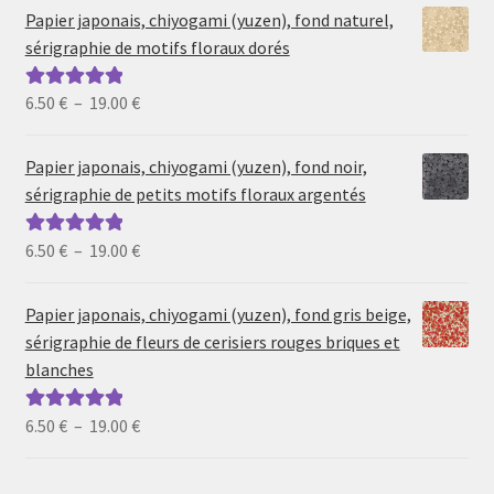
Papier japonais, chiyogami (yuzen), fond naturel,
sérigraphie de motifs floraux dorés
Plage
6.50
€
–
19.00
€
Note
5.00
sur
de
5
prix :
Papier japonais, chiyogami (yuzen), fond noir,
6.50 €
sérigraphie de petits motifs floraux argentés
à
19.00 €
Plage
6.50
€
–
19.00
€
Note
5.00
sur
de
5
prix :
Papier japonais, chiyogami (yuzen), fond gris beige,
6.50 €
sérigraphie de fleurs de cerisiers rouges briques et
à
blanches
19.00 €
Plage
6.50
€
–
19.00
€
Note
5.00
sur
de
5
prix :