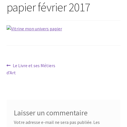
papier février 2017
Navigation
Article
Le Livre et ses Métiers
précédent :
d’Art
de
l’article
Laisser un commentaire
Votre adresse e-mail ne sera pas publiée.
Les