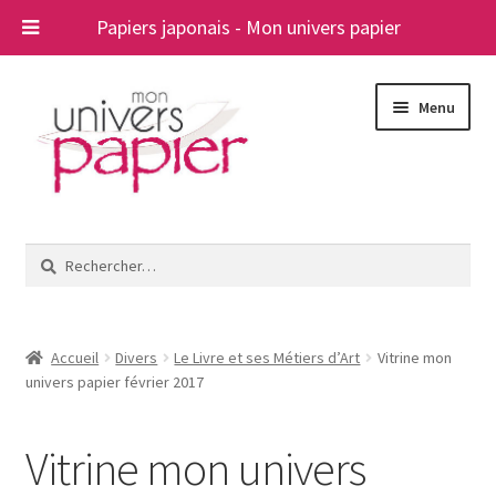
Papiers japonais - Mon univers papier
Aller
Aller
Menu
à
au
la
contenu
navigation
Ouvrir
Papiers japonais
le
Rechercher :
menu
Blog
enfant
A propos
Accueil
Divers
Le Livre et ses Métiers d’Art
Vitrine mon
univers papier février 2017
Contact
Vitrine mon univers