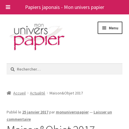
Papiers japonais - Mon univers papier
Aller
Aller
Menu
à
au
la
contenu
navigation
Ouvrir
Papiers japonais
le
Rechercher :
menu
Blog
enfant
A propos
Accueil
Actualité
Maison&Objet 2017
Contact
Publié le
25 janvier 2017
par
monuniverspapier
—
Laisser un
commentaire