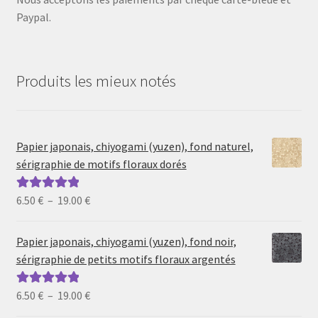
Paypal.
Produits les mieux notés
Papier japonais, chiyogami (yuzen), fond naturel,
sérigraphie de motifs floraux dorés
Plage
6.50
€
–
19.00
€
Note
5.00
sur
de
5
prix :
Papier japonais, chiyogami (yuzen), fond noir,
6.50 €
sérigraphie de petits motifs floraux argentés
à
19.00 €
Plage
6.50
€
–
19.00
€
Note
5.00
sur
de
5