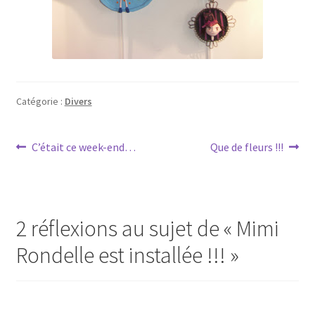
Catégorie :
Divers
Navigation
Article
Article
C’était ce week-end…
Que de fleurs !!!
précédent :
suivant :
de
l’article
2 réflexions au sujet de «
Mimi
Rondelle est installée !!!
»