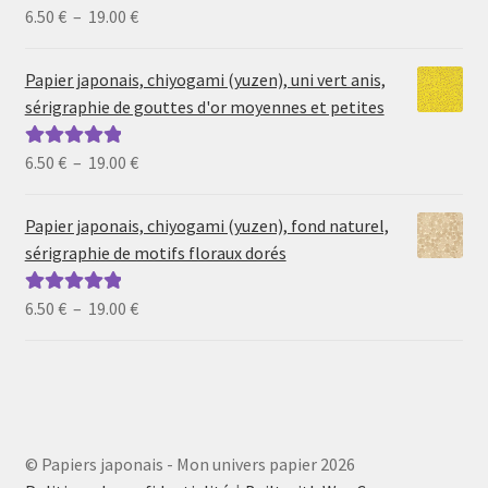
Plage
6.50
€
–
19.00
€
Note
5.00
sur
de
5
prix :
Papier japonais, chiyogami (yuzen), uni vert anis,
6.50 €
sérigraphie de gouttes d'or moyennes et petites
à
19.00 €
Plage
6.50
€
–
19.00
€
Note
5.00
sur
de
5
prix :
Papier japonais, chiyogami (yuzen), fond naturel,
6.50 €
sérigraphie de motifs floraux dorés
à
19.00 €
Plage
6.50
€
–
19.00
€
Note
5.00
sur
de
5
prix :
6.50 €
à
19.00 €
© Papiers japonais - Mon univers papier 2026