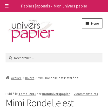
Papiers japonais - Mon univers papier
Aller
Aller
Menu
à
au
la
contenu
navigation
Ouvrir
Papiers japonais
le
Rechercher :
menu
Blog
enfant
A propos
Accueil
Divers
Mimi Rondelle est installée !!!
Contact
Publié le
17 mai 2011
par
monuniverspapier
—
2 commentaires
Mimi Rondelle est